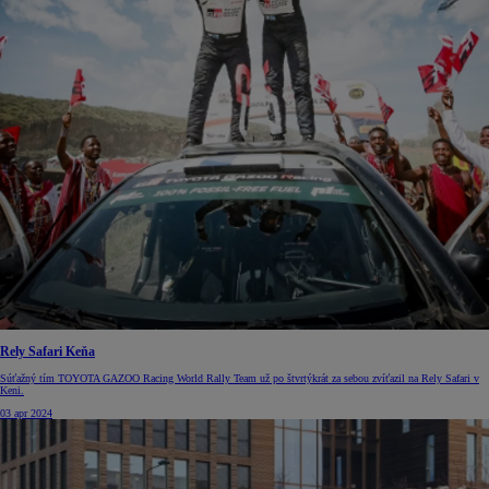
Rely Safari Keňa
Súťažný tím TOYOTA GAZOO Racing World Rally Team už po štvrtýkrát za sebou zvíťazil na Rely Safari v
Keni.
03 apr 2024