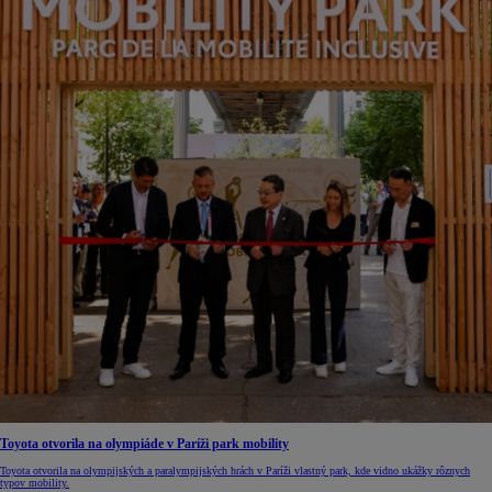
Toyota otvorila na olympiáde v Paríži park mobility
Toyota otvorila na olympijských a paralympijských hrách v Paríži vlastný park, kde vidno ukážky rôznych
typov mobility.