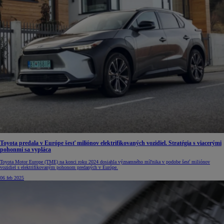
Toyota predala v Európe šesť miliónov elektrifikovaných vozidiel. Stratégia s viacerými
pohonmi sa vypláca
Toyota Motor Europe (TME) na konci roku 2024 dosiahla významného míľnika v podobe šesť miliónov
vozidiel s elektrifikovaným pohonom predaných v Európe.
06 feb 2025