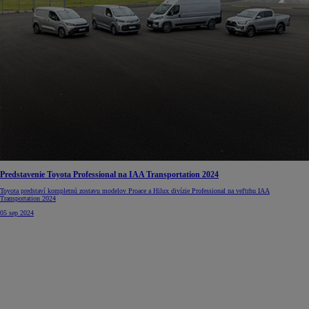
Predstavenie Toyota Professional na IAA Transportation 2024
Toyota predstaví kompletnú zostavu modelov Proace a Hilux divízie Professional na veľtrhu IAA
Transportation 2024
05 sep 2024