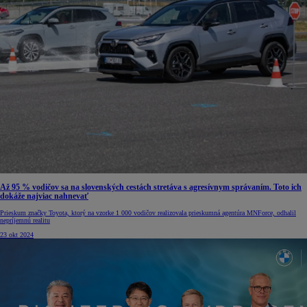
Až 95 % vodičov sa na slovenských cestách stretáva s agresívnym správaním. Toto ich
dokáže najviac nahnevať
Prieskum značky Toyota, ktorý na vzorke 1 000 vodičov realizovala prieskumná agentúra MNForce, odhalil
nepríjemnú realitu
23 okt 2024