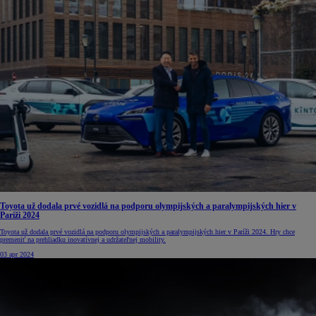
Toyota už dodala prvé vozidlá na podporu olympijských a paralympijských hier v
Paríži 2024
Toyota už dodala prvé vozidlá na podporu olympijských a paralympijských hier v Paríži 2024. Hry chce
premeniť na prehliadku inovatívnej a udržateľnej mobility.
03 apr 2024