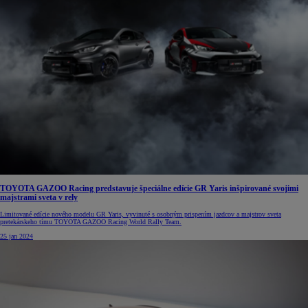
TOYOTA GAZOO Racing predstavuje špeciálne edície GR Yaris inšpirované svojimi
majstrami sveta v rely
Limitované edície nového modelu GR Yaris, vyvinuté s osobným prispením jazdcov a majstrov sveta
pretekárskeho tímu TOYOTA GAZOO Racing World Rally Team.
25 jan 2024