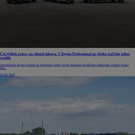
Cez týždeň práca, cez víkend zábava. S Toyota Professional na všetko stačí len jedno
vozidlo
Automobilka Toyota spustila na Slovensku predaj svojho doposiaľ najväčšieho úžitkového modelu Proace
Max.
24 okt 2024