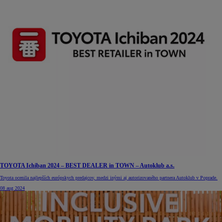
TOYOTA Ichiban 2024 – BEST DEALER in TOWN – Autoklub a.s.
Toyota ocenila najlepších európskych predajcov, medzi inými aj autorizovaného partnera Autoklub v Poprade.
08 aug 2024