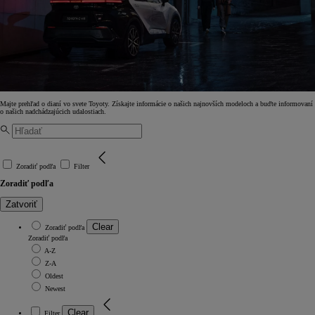
Majte prehľad o dianí vo svete Toyoty. Získajte informácie o našich najnovších modeloch a buďte informovaní
o našich nadchádzajúcich udalostiach.
Zoradiť podľa
Filter
Zoradiť podľa
Zatvoriť
Clear
Zoradiť podľa
Zoradiť podľa
A-Z
Z-A
Oldest
Newest
Clear
Filter