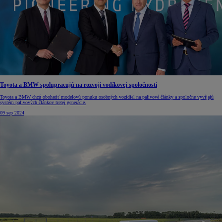
Toyota a BMW spolupracujú na rozvoji vodíkovej spoločnosti
Toyota a BMW chcú obohatiť modelovú ponuku osobných vozidiel na palivové články a spoločne vyvíjajú
systém palivových článkov tretej generácie.
09 sep 2024