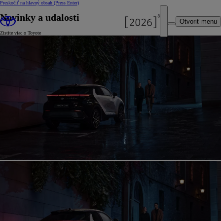
Preskočiť na hlavný obsah
(Press Enter)
Novinky a udalosti
Otvoriť menu
Zistite viac o Toyote