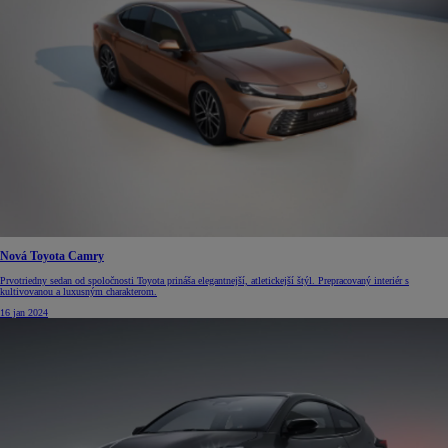
Nová Toyota Camry
Prvotriedny sedan od spoločnosti Toyota prináša elegantnejší, atletickejší štýl. Prepracovaný interiér s
kultivovanou a luxusným charakterom.
16 jan 2024