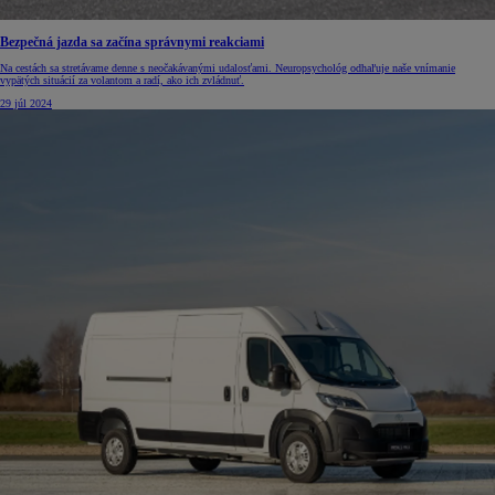
Bezpečná jazda sa začína správnymi reakciami
Na cestách sa stretávame denne s neočakávanými udalosťami. Neuropsychológ odhaľuje naše vnímanie
vypätých situácií za volantom a radí, ako ich zvládnuť.
29 júl 2024