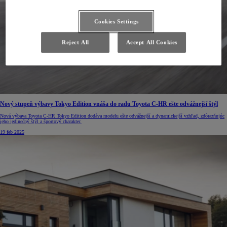
Cookies Settings
Reject All
Accept All Cookies
Nový stupeň výbavy Tokyo Edition vnáša do radu Toyota C-HR ešte odvážnejší štýl
Nová výbava Toyota C-HR Tokyo Edition dodáva modelu ešte odvážnejší a dynamickejší vzhľad, zdôrazňujúc
jeho jedinečný štýl a športový charakter.
19 feb 2025