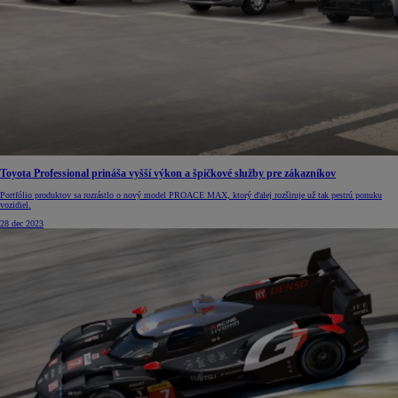
Toyota Professional prináša vyšší výkon a špičkové služby pre zákazníkov
Portfólio produktov sa rozrástlo o nový model PROACE MAX, ktorý ďalej rozširuje už tak pestrú ponuku
vozidiel.
28 dec 2023