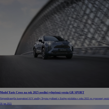
Model Yaris Cross na rok 2025 posilní vylepšená verzia GR SPORT
Najpredávanejšie kompaktné SUV značky Toyota vyrábané v Európe prichádza v roku 2025 vo vynovenej verzii
30 jan 2025