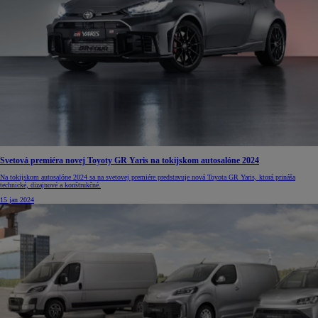
Svetová premiéra novej Toyoty GR Yaris na tokijskom autosalóne 2024
Na tokijskom autosalóne 2024 sa na svetovej premiére predstavuje nová Toyota GR Yaris, ktorá prináša
technické, dizajnové a konštrukčné.
15 jan 2024