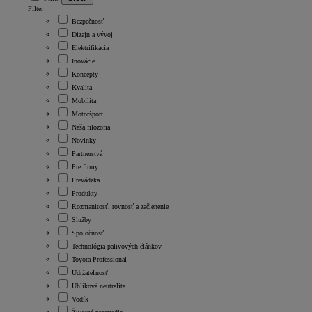
Filter
Bezpečnosť
Dizajn a vývoj
Elektrifikácia
Inovácie
Koncepty
Kvalita
Mobilita
Motoršport
Naša filozofia
Novinky
Partnerstvá
Pre firmy
Prevádzka
Produkty
Rozmanitosť, rovnosť a začlenenie
Služby
Spoločnosť
Technológia palivových článkov
Toyota Professional
Udržateľnosť
Uhlíková neutralita
Vodík