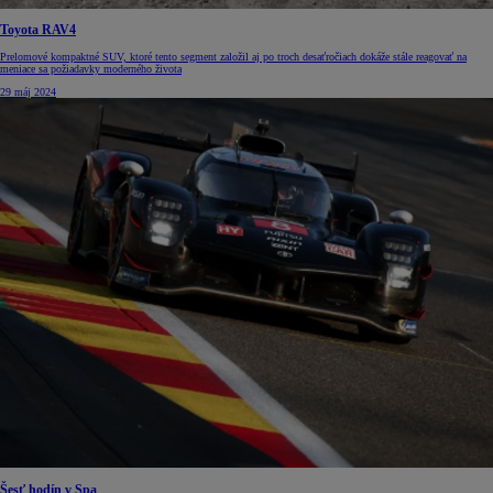
Toyota RAV4
Prelomové kompaktné SUV, ktoré tento segment založil aj po troch desaťročiach dokáže stále reagovať na
meniace sa požiadavky moderného života
29 máj 2024
Šesť hodín v Spa