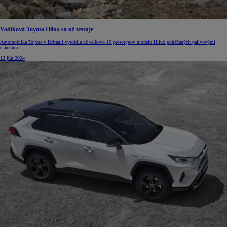
Vodíková Toyota Hilux sa už testuje
Automobilka Toyota v Británii vyrobila už celkovo 10 prototypov modelu Hilux poháňaných palivovými
článkami
13 jún 2024