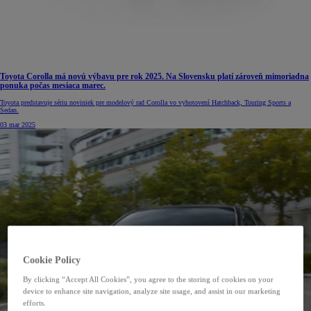
Toyota Corolla má novú výbavu pre rok 2025. Na Slovensku platí zároveň mimoriadna
ponuka počas mesiaca marec.
Toyota predstavuje sériu noviniek pre modelový rad Corolla vo vyhotovení Hatchback, Touring Sports a
Sedan.
03 mar 2025
Cookie Policy
By clicking “Accept All Cookies”, you agree to the storing of cookies on your
device to enhance site navigation, analyze site usage, and assist in our marketing
efforts.