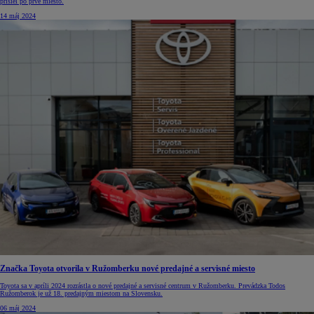
prišiel po prvé miesto.
14 máj 2024
Značka Toyota otvorila v Ružomberku nové predajné a servisné miesto
Toyota sa v apríli 2024 rozrástla o nové predajné a servisné centrum v Ružomberku. Prevádzka Todos
Ružomberok je už 18. predajným miestom na Slovensku.
06 máj 2024