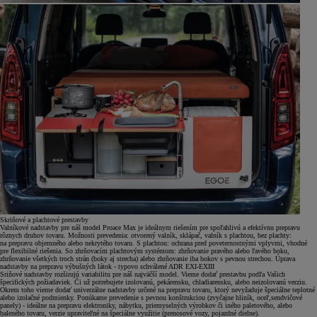
Skriňové a plachtové prestavby
Valníkové nadstavby pre náš model Proace Max je ideálnym riešením pre spoľahlivú a efektívnu prepravu
rôznych druhov tovaru. Možnosti prevedenia: otvorený valník, sklápač, valník s plachtou, bez plachty:
na prepravu objemného alebo nekrytého tovaru. S plachtou: ochrana pred poveternostnými vplyvmi, vhodné
pre flexibilné riešenia. So zhrňovacím plachtovým systémom: zhrňovanie pravého alebo ľavého boku,
zhrňovanie všetkých troch strán (boky aj strecha) alebo zhrňovanie iba bokov s pevnou strechou. Úprava
nadstavby na prepravu výbušných látok - typovo schválené ADR EXI-EXIII
Sriňové nadstavby rozširujú variabilitu pre náš najväčší model. Vieme dodať prestavbu podľa Vašich
špecifických požiadaviek. Či už potrebujete izolovanú, pekárensku, chladiarensku, alebo neizolovanú verziu.
Okrem toho vieme dodať univerzálne nadstavby určené na prepravu tovaru, ktorý nevyžaduje špeciálne teplotné
alebo izolačné podmienky. Ponúkame prevedenie s pevnou konštrukciou (zvyčajne hliník, oceľ,sendvičové
panely) - ideálne na prepravu elektroniky, nábytku, priemyselných výrobkov či iného paletového, alebo
baleného tovaru, verzie upraviteľné na špeciálne využitie (prenosové vozy, pojazdné dielne).