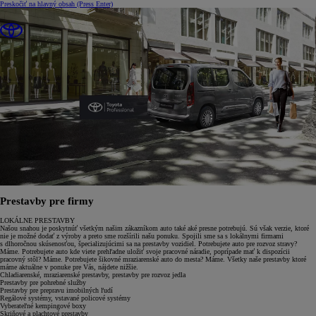
Preskočiť na hlavný obsah
(Press Enter)
Prestavby pre firmy
LOKÁLNE PRESTAVBY
Našou snahou je poskytnúť všetkým našim zákazníkom auto také aké presne potrebujú. Sú však verzie, ktoré
nie je možné dodať z výroby a preto sme rozšírili našu ponuku. Spojili sme sa s lokálnymi firmami
s dlhoročnou skúsenosťou, špecializujúcimi sa na prestavby vozidiel. Potrebujete auto pre rozvoz stravy?
Máme. Potrebujete auto kde viete prehľadne uložiť svoje pracovné náradie, poprípade mať k dispozícii
pracovný stôl? Máme. Potrebujete šikovné mraziarenské auto do mesta? Máme. Všetky naše prestavby ktoré
máme aktuálne v ponuke pre Vás, nájdete nižšie.
Chladiarenské, mraziarenské prestavby, prestavby pre rozvoz jedla
Prestavby pre pohrebné služby
Prestavby pre prepravu imobilných ľudí
Regálové systémy, vstavané policové systémy
Vyberateľné kempingové boxy
Skriňové a plachtové prestavby