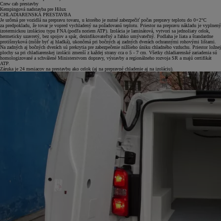
Crew cab prestavby
Kempingová nadstavba pre Hilux
CHLADIARENSKÁ PRESTAVBA
Je určená pre vozidlá na prepravu tovaru, u ktorého je nutné zabezpečiť počas prepravy teplotu do 0+2°C
za predpokladu, že tovar je vopred vychladený na požadovanú teplotu. Priestor na prepravu nákladu je vyplnený
izotermickou izoláciou typu FNA (podľa noriem ATP). Izolácia je laminátová, vytvorí sa jednoliaty celok,
hermeticky uzavretý, bez spojov a spár, dezinfikovateľný a ľahko umývateľný. Podlaha je liata a štandardne
protišmyková (môže byť aj hladká), ukončená pri bočných aj zadných dverách ochrannými rohovými lištami.
Na zadných aj bočných dverách sú prekrytia pre zabezpečenie nižšieho úniku chladného vzduchu. Priestor ložnej
plochy sa pri chladiarenskej izolácii zmenší z každej strany cca o 5 - 7 cm. Všetky chladiarenské zariadenia sú
homologizované a schválené Ministerstvom dopravy, výstavby a regionálneho rozvoja SR a majú certifikát
ATP.
Záruka je 24 mesiacov na prestavbu ako celok (aj na prepravné chladenie aj na izoláciu).