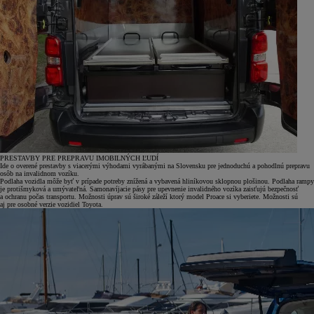
PRESTAVBY PRE PREPRAVU IMOBILNÝCH ĽUDÍ
Ide o overené prestavby s viacerými výhodami vyrábanými na Slovensku pre jednoduchú a pohodlnú prepravu
osôb na invalidnom vozíku.
Podlaha vozidla môže byť v prípade potreby znížená a vybavená hliníkovou sklopnou plošinou. Podlaha rampy
je protišmyková a umývateľná. Samonavíjacie pásy pre upevnenie invalidného vozíka zaisťujú bezpečnosť
a ochranu počas transportu. Možnosti úprav sú široké záleží ktorý model Proace si vyberiete. Možnosti sú
aj pre osobné verzie vozidiel Toyota.