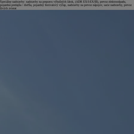
Špeciálne nadstavby: nadstavby na prepravu výbušných látok, (ADR EX/I-EX/III), prevoz elektroodpadu,
pojazdná predajňa / dieľňa, pojazdný festivalový výčap, nadstavby na prevoz nápojov, sacie nadstavby, prevoz
živých zvierat