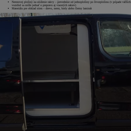
Nerezovej plošiny na uloženie rakvy – prevedenie od jednoplošiny po štvorplošinu (v prípade väčších
vozidiel sa môže jednať o prepravu aj viacerých rakiev)
Materiálu pre obklad stien – drevo, nerez, biely alebo čierny laminát