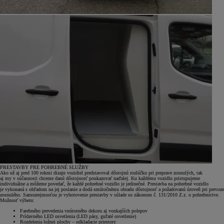
PRESTAVBY PRE POHREBNÉ SLUŽBY
Ako už aj pred 100 rokmi dizajn vozidiel predstavoval dôstojnú rozlúčku pri preprave zosnulých, tak
aj my v súčasnosti chceme danú dôstojnosť poukazovať naďalej. Ku každému vozidlu pristupujeme
individuálne a môžeme povedať, že každé pohrebné vozidlo je jedinečné. Prestavba na pohrebné vozidlo
je vykonaná s ohľadom na jej poslanie a dodá smútočnému obradu dôstojnosť a požadovanú úroveň pri prevoze
zosnulého. Samozrejmosťou je vyhotovenie prestavby v súlade so zákonom č. 131/2010 Z.z. o pohrebníctve.
Možnosť výberu:
Farebného prevedenia vnútorného dekoru aj vonkajších polepov
Prídavného LED osvetlenia (LED pásy, guľaté osvetlenie)
Rozdelenia ložnej plochy – odkladacie priestory