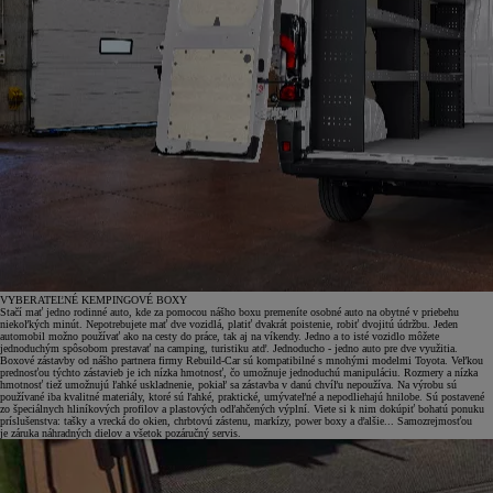
VYBERATEĽNÉ KEMPINGOVÉ BOXY
Stačí mať jedno rodinné auto, kde za pomocou nášho boxu premeníte osobné auto na obytné v priebehu
niekoľkých minút. Nepotrebujete mať dve vozidlá, platiť dvakrát poistenie, robiť dvojitú údržbu. Jeden
automobil možno používať ako na cesty do práce, tak aj na víkendy. Jedno a to isté vozidlo môžete
jednoduchým spôsobom prestavať na camping, turistiku atď. Jednoducho - jedno auto pre dve využitia.
Boxové zástavby od nášho partnera firmy Rebuild-Car sú kompatibilné s mnohými modelmi Toyota. Veľkou
prednosťou týchto zástavieb je ich nízka hmotnosť, čo umožnuje jednoduchú manipuláciu. Rozmery a nízka
hmotnosť tiež umožnujú ľahké uskladnenie, pokiaľ sa zástavba v danú chvíľu nepoužíva. Na výrobu sú
používané iba kvalitné materiály, ktoré sú ľahké, praktické, umývateľné a nepodliehajú hnilobe. Sú postavené
zo špeciálnych hliníkových profilov a plastových odľahčených výplní. Viete si k nim dokúpiť bohatú ponuku
príslušenstva: tašky a vrecká do okien, chrbtovú zástenu, markízy, power boxy a ďalšie... Samozrejmosťou
je záruka náhradných dielov a všetok pozáručný servis.