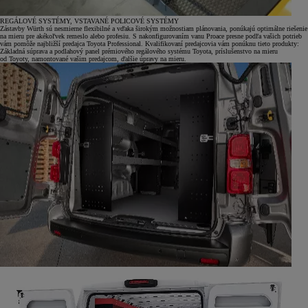
REGÁLOVÉ SYSTÉMY, VSTAVANÉ POLICOVÉ SYSTÉMY
Zástavby Würth sú nesmierne flexibilné a vďaka širokým možnostiam plánovania, ponúkajú optimálne riešenie
na mieru pre akékoľvek remeslo alebo profesiu. S nakonfigurovaním vanu Proace presne podľa vašich potrieb
vám pomôže najbližší predajca Toyota Professional. Kvalifikovaní predajcovia vám ponúknu tieto produkty:
Základná súprava a podlahový panel prémiového regálového systému Toyota, príslušenstvo na mieru
od Toyoty, namontované vašim predajcom, ďalšie úpravy na mieru.