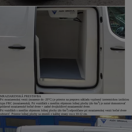
MRAZIARENSKÁ PRESTAVBA
Pri mraziarenskej verzii (mrazenie do -20°C) je priestor na prepravu nákladu vyplnený izotermickou izoláciou
3
typu FRC (mraziarenská). Pri vozidlách s menším objemom ložnej plochy (do 6m
) je nutné domontovať
prídavné mraziarenské bočné dvere + zadné dvojkrídlové mraziarenské dvere.
3
Pri vozidlách s menším objemom ložnej plochy (do 6m
) odporúčame pri mraziarenskej verzii bočné dvere
odstaviť. Priestor ložnej plochy sa zmenší z každej strany cca o 10-12 cm.