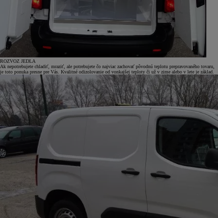
ROZVOZ JEDLA
Ak nepotrebujete chladiť, mraziť, ale potrebujete čo najviac zachovať pôvodnú teplotu prepravovaného tovaru,
je toto ponuka presne pre Vás. Kvalitné odizolovanie od vonkajšej teploty či už v zime alebo v lete je základ.