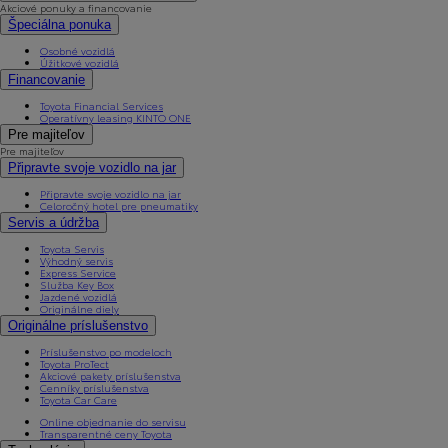
Akciové ponuky a financovanie
Špeciálna ponuka
Osobné vozidlá
Úžitkové vozidlá
Financovanie
Toyota Financial Services
Operatívny leasing KINTO ONE
Pre majiteľov
Pre majiteľov
Připravte svoje vozidlo na jar
Připravte svoje vozidlo na jar
Celoročný hotel pre pneumatiky
Servis a údržba
Toyota Servis
Výhodný servis
Express Service
Služba Key Box
Jazdené vozidlá
Originálne diely
Originálne príslušenstvo
Príslušenstvo po modeloch
Toyota ProTect
Akciové pakety príslušenstva
Cenníky príslušenstva
Toyota Car Care
Online objednanie do servisu
Transparentné ceny Toyota