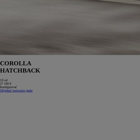
COROLLA
HATCHBACK
Už od
27 190 €
Konfigurovať
Objednať testovaciu jazdu