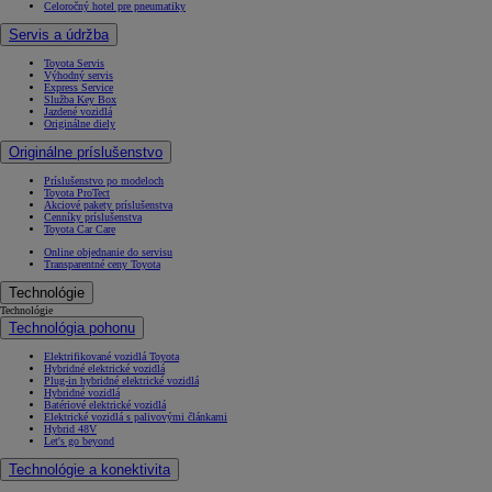
Celoročný hotel pre pneumatiky
Servis a údržba
Toyota Servis
Výhodný servis
Express Service
Služba Key Box
Jazdené vozidlá
Originálne diely
Originálne príslušenstvo
Príslušenstvo po modeloch
Toyota ProTect
Akciové pakety príslušenstva
Cenníky príslušenstva
Toyota Car Care
Online objednanie do servisu
Transparentné ceny Toyota
Technológie
Technológie
Technológia pohonu
Elektrifikované vozidlá Toyota
Hybridné elektrické vozidlá
Plug-in hybridné elektrické vozidlá
Hybridné vozidlá
Batériové elektrické vozidlá
Elektrické vozidlá s palivovými článkami
Hybrid 48V
Let's go beyond
Technológie a konektivita