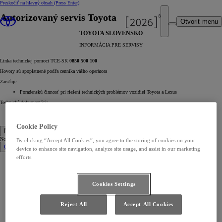
Preskočiť na hlavný obsah
(Press Enter)
Autorizovaný servis Toyota
Otvoriť menu
TOYOTA SLOVENSKO
INFORMÁCIA PRE SERVISY
Linka technickej pomoci TCE-SK
0850 500 100
Hovory sú spoplatnené podľa cenníka vášho operátora
Zaisťuje
Poradenskú činnosť pri riešení technických problémov vozidiel Toyota a Lexus
Technická dokumentácia
Technická dokumentácia - Toyota -
https://www.toyota-tech.eu/
Technická dokumentácia - Lexus -
https://www.lexus-tech.eu/
Cookie Policy
Nové vozidlá
Nové vozidlá
By clicking “Accept All Cookies”, you agree to the storing of cookies on your
Osobné vozidlá
device to enhance site navigation, analyze site usage, and assist in our marketing
efforts.
Nové Aygo X
Nový Yaris
Yaris Cross
Nový Yaris Cross
Urban Cruiser
Cookies Settings
Corolla Hatchback
Corolla Sedan
Corolla Touring Sports Kombi
Toyota C-HR
Reject All
Accept All Cookies
Nová RAV4
Nová Camry
Nový Prius