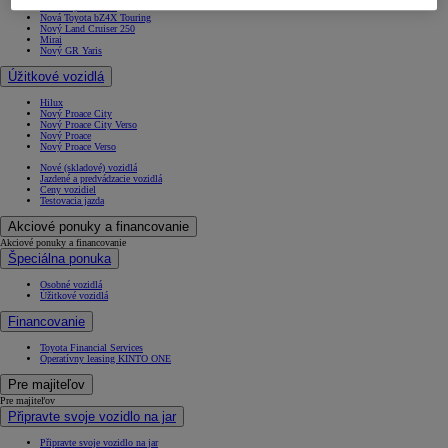
Nová Toyota bZ4X
Nová Toyota bZ4X Touring
Nový Land Cruiser 250
Mirai
Nový GR Yaris
Úžitkové vozidlá
Hilux
Nový Proace City
Nový Proace City Verso
Nový Proace
Nový Proace Verso
Nové (skladové) vozidlá
Jazdené a predvádzacie vozidlá
Ceny vozidiel
Testovacia jazda
Akciové ponuky a financovanie
Akciové ponuky a financovanie
Špeciálna ponuka
Osobné vozidlá
Úžitkové vozidlá
Financovanie
Toyota Financial Services
Operatívny leasing KINTO ONE
Pre majiteľov
Pre majiteľov
Připravte svoje vozidlo na jar
Připravte svoje vozidlo na jar