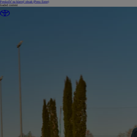
Preskočiť na hlavný obsah
(Press Enter)
loaded content