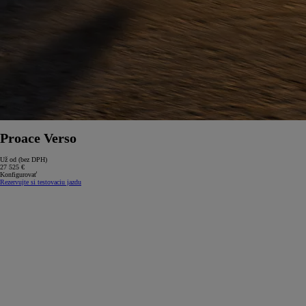
Proace Verso
Už od (bez DPH)
27 525 €
Konfigurovať
Rezervujte si testovaciu jazdu