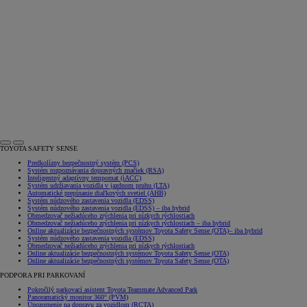
TOYOTA SAFETY SENSE
Predkolízny bezpečnostný systém (PCS)
Systém rozpoznávania dopravných značiek (RSA)
Inteligentný adaptívny tempomat (iACC)
Systém udržiavania vozidla v jazdnom pruhu (LTA)
Automatické prepínanie diaľkových svetiel (AHB)
Systém núdzového zastavenia vozidla (EDSS)
Systém núdzového zastavenia vozidla (EDSS)
– iba hybrid
Obmedzovač nežiadúceho zrýchlenia pri nízkych rýchlostiach
Obmedzovač nežiadúceho zrýchlenia pri nízkych rýchlostiach
– iba hybrid
Online aktualizácie bezpečnostných systémov Toyota Safety Sense (OTA)
– iba hybrid
Systém núdzového zastavenia vozidla (EDSS)
Obmedzovač nežiadúceho zrýchlenia pri nízkych rýchlostiach
Online aktualizácie bezpečnostných systémov Toyota Safety Sense (OTA)
Online aktualizácie bezpečnostných systémov Toyota Safety Sense (OTA)
PODPORA PRI PARKOVANÍ
Pokročilý parkovací asistent Toyota Teammate Advanced Park
Panoramatický monitor 360° (PVM)
Upozornenie na dopravu za vozidlom (RCTA)