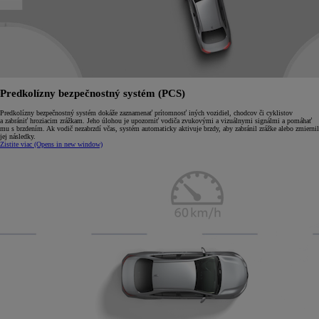
Predkolízny bezpečnostný systém (PCS)
Predkolízny bezpečnostný systém dokáže zaznamenať prítomnosť iných vozidiel, chodcov či cyklistov
a zabrániť hroziacim zrážkam. Jeho úlohou je upozorniť vodiča zvukovými a vizuálnymi signálmi a pomáhať
mu s brzdením. Ak vodič nezabrzdí včas, systém automaticky aktivuje brzdy, aby zabránil zrážke alebo zmiernil
jej následky.
Zistite viac
(Opens in new window)