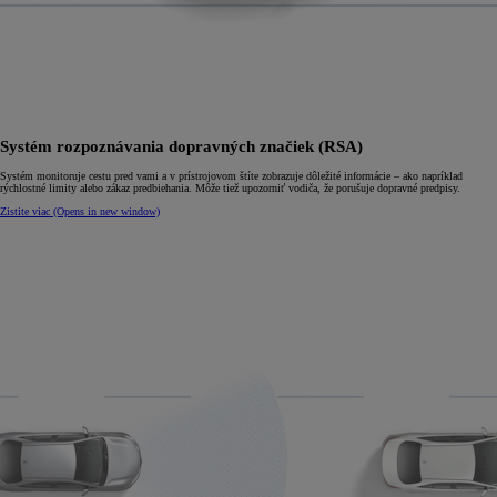
Systém rozpoznávania dopravných značiek (RSA)
Systém monitoruje cestu pred vami a v prístrojovom štíte zobrazuje dôležité informácie – ako napríklad
rýchlostné limity alebo zákaz predbiehania. Môže tiež upozorniť vodiča, že porušuje dopravné predpisy.
Zistite viac
(Opens in new window)