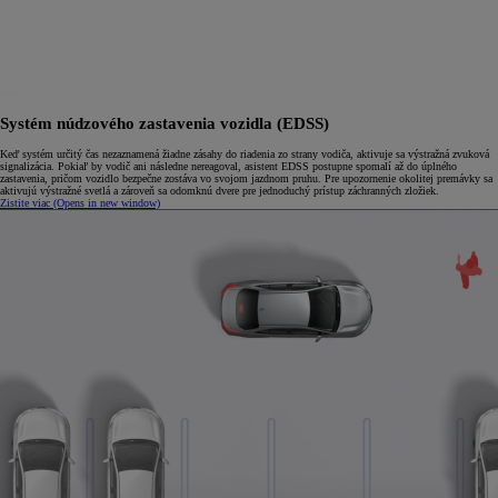
Systém núdzového zastavenia vozidla (EDSS)
Keď systém určitý čas nezaznamená žiadne zásahy do riadenia zo strany vodiča, aktivuje sa výstražná zvuková
signalizácia. Pokiaľ by vodič ani následne nereagoval, asistent EDSS postupne spomalí až do úplného
zastavenia, pričom vozidlo bezpečne zostáva vo svojom jazdnom pruhu. Pre upozornenie okolitej premávky sa
aktivujú výstražné svetlá a zároveň sa odomknú dvere pre jednoduchý prístup záchranných zložiek.
Zistite viac
(Opens in new window)