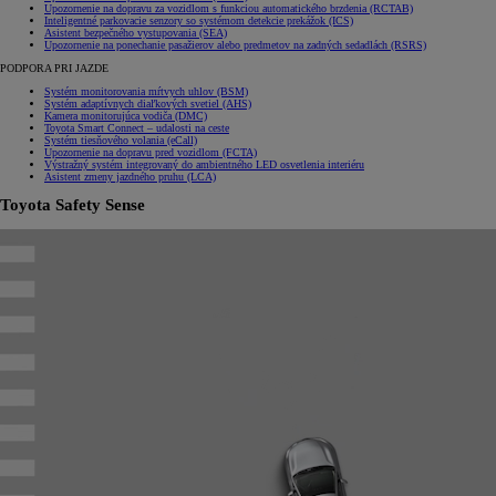
Upozornenie na dopravu za vozidlom s funkciou automatického brzdenia (RCTAB)
Inteligentné parkovacie senzory so systémom detekcie prekážok (ICS)
Asistent bezpečného vystupovania (SEA)
Upozornenie na ponechanie pasažierov alebo predmetov na zadných sedadlách (RSRS)
PODPORA PRI JAZDE
Systém monitorovania mŕtvych uhlov (BSM)
Systém adaptívnych diaľkových svetiel (AHS)
Kamera monitorujúca vodiča (DMC)
Toyota Smart Connect – udalosti na ceste
Systém tiesňového volania (eCall)
Upozornenie na dopravu pred vozidlom (FCTA)
Výstražný systém integrovaný do ambientného LED osvetlenia interiéru
Asistent zmeny jazdného pruhu (LCA)
Toyota Safety Sense