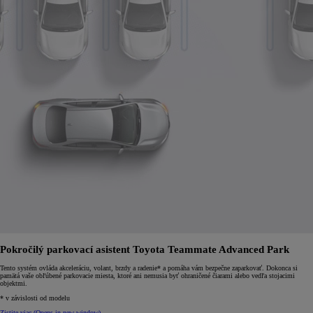
Pokročilý parkovací asistent Toyota Teammate Advanced Park
Tento systém ovláda akceleráciu, volant, brzdy a radenie* a pomáha vám bezpečne zaparkovať. Dokonca si
pamätá vaše obľúbené parkovacie miesta, ktoré ani nemusia byť ohraničené čiarami alebo vedľa stojacimi
objektmi.
* v závislosti od modelu
Zistite viac
(Opens in new window)