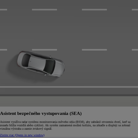
Asistent bezpečného vystupovania (SEA)
Asistent využíva radar systému monitorovania mŕtveho uhla (BSM), aby zabránil otvoreniu dverí, keď sa
zozadu blížia vozidlá alebo cyklisti. Ak systém zaznamená možnú kolíziu, na zrkadle a displeji sa zobrazí
vizuálna výstraha a zaznie zvukový signál.
Zistite viac
(Opens in new window)