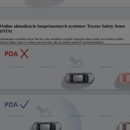
Online aktualizácie bezpečnostných systémov Toyota Safety Sense
(OTA)
Aktualizácie na diaľku (Over The Air) vám umožňujú vylepšiť existujúce alebo pridať nové funkcie balíka
Toyota Safety Sense vo vašom aute bez toho, aby ste museli navštíviť servisné stredisko.