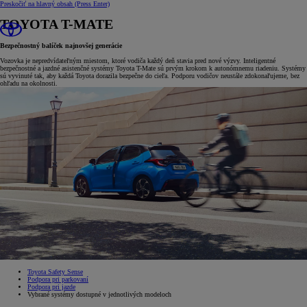
Preskočiť na hlavný obsah
(Press Enter)
TOYOTA T-MATE
Bezpečnostný balíček najnovšej generácie
Vozovka je nepredvídateľným miestom, ktoré vodiča každý deň stavia pred nové výzvy. Inteligentné
bezpečnostné a jazdné asistenčné systémy Toyota T-Mate sú prvým krokom k autonómnemu riadeniu. Systémy
sú vyvinuté tak, aby každá Toyota dorazila bezpečne do cieľa. Podporu vodičov neustále zdokonaľujeme, bez
ohľadu na okolnosti.
Toyota Safety Sense
Podpora pri parkovaní
Podpora pri jazde
Vybrané systémy dostupné v jednotlivých modeloch