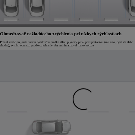
Obmedzovač nežiadúceho zrýchlenia pri nízkych rýchlostiach
Pokiaľ vodič pri jazde nízkou rýchlosťou prudko stlačí plynový pedál pred prekážkou (iné auto, cyklista alebo
chodec), systém obmedzí prudké zrýchlenie, aby minimalizoval riziko kolízie.