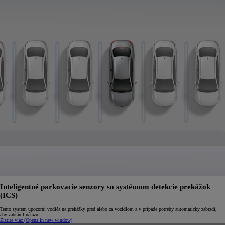
Inteligentné parkovacie senzory so systémom detekcie prekážok
(ICS)
Tento systém upozorní vodiča na prekážky pred alebo za vozidlom a v prípade potreby automaticky zabrzdí,
aby zabránil nárazu.
Zistite viac
(Opens in new window)