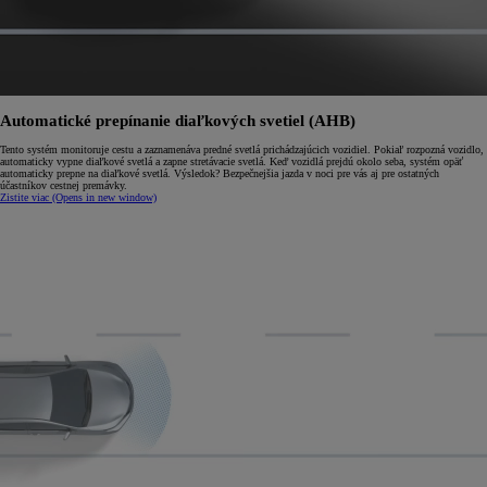
Automatické prepínanie diaľkových svetiel (AHB)
Tento systém monitoruje cestu a zaznamenáva predné svetlá prichádzajúcich vozidiel. Pokiaľ rozpozná vozidlo,
automaticky vypne diaľkové svetlá a zapne stretávacie svetlá. Keď vozidlá prejdú okolo seba, systém opäť
automaticky prepne na diaľkové svetlá. Výsledok? Bezpečnejšia jazda v noci pre vás aj pre ostatných
účastníkov cestnej premávky.
Zistite viac
(Opens in new window)