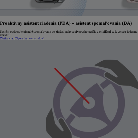
Proaktívny asistent riadenia (PDA) – asistent spomaľovania (DA)
Systém podporuje plynulé spomaľovanie po zložení nohy z plynového pedála a priblížení sa k vpredu idúcemu
vozidlu.
Zistite viac
(Opens in new window)