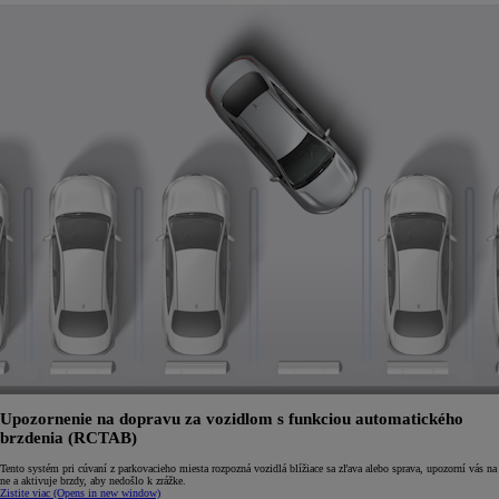
Upozornenie na dopravu za vozidlom s funkciou automatického
brzdenia (RCTAB)
Tento systém pri cúvaní z parkovacieho miesta rozpozná vozidlá blížiace sa zľava alebo sprava, upozorní vás na
ne a aktivuje brzdy, aby nedošlo k zrážke.
Zistite viac
(Opens in new window)