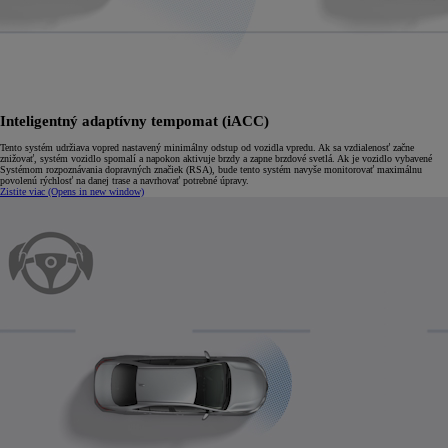
Inteligentný adaptívny tempomat (iACC)
Tento systém udržiava vopred nastavený minimálny odstup od vozidla vpredu. Ak sa vzdialenosť začne
znižovať, systém vozidlo spomalí a napokon aktivuje brzdy a zapne brzdové svetlá. Ak je vozidlo vybavené
Systémom rozpoznávania dopravných značiek (RSA), bude tento systém navyše monitorovať maximálnu
povolenú rýchlosť na danej trase a navrhovať potrebné úpravy.
Zistite viac
(Opens in new window)