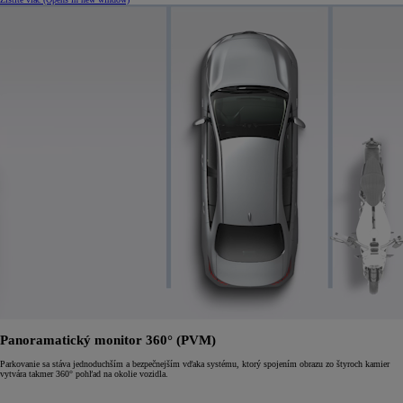
Panoramatický monitor 360° (PVM)
Parkovanie sa stáva jednoduchším a bezpečnejším vďaka systému, ktorý spojením obrazu zo štyroch kamier
vytvára takmer 360° pohľad na okolie vozidla.