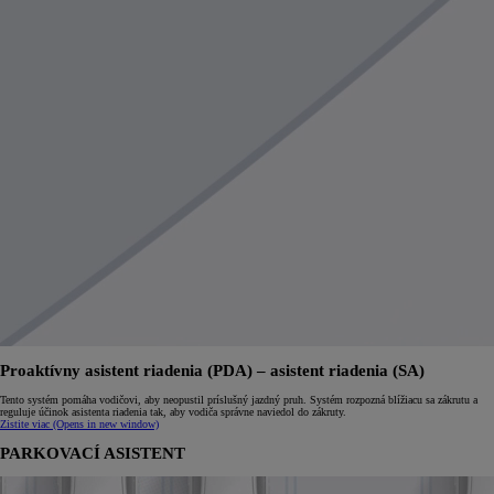
Proaktívny asistent riadenia (PDA) – asistent riadenia (SA)
Tento systém pomáha vodičovi, aby neopustil príslušný jazdný pruh. Systém rozpozná blížiacu sa zákrutu a
reguluje účinok asistenta riadenia tak, aby vodiča správne naviedol do zákruty.
Zistite viac
(Opens in new window)
PARKOVACÍ ASISTENT