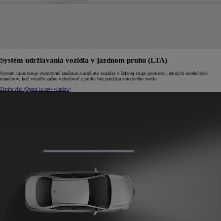
Systém udržiavania vozidla v jazdnom pruhu (LTA)
Systém monitoruje vodorovné značenie a udržiava vozidlo v želanej stope pomocou jemných korekčných
manévrov, keď vozidlo začne vybočovať z pruhu bez použitia smerového svetla.
Zistite viac
(Opens in new window)