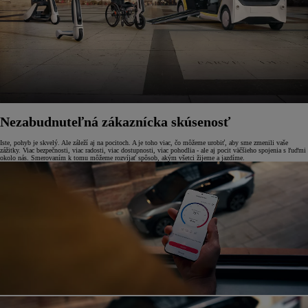
Nezabudnuteľná zákaznícka skúsenosť
Iste, pohyb je skvelý. Ale záleží aj na pocitoch. A je toho viac, čo môžeme urobiť, aby sme zmenili vaše
zážitky. Viac bezpečnosti, viac radosti, viac dostupnosti, viac pohodlia - ale aj pocit väčšieho spojenia s ľuďmi
okolo nás. Smerovaním k tomu môžeme rozvíjať spôsob, akým všetci žijeme a jazdíme.