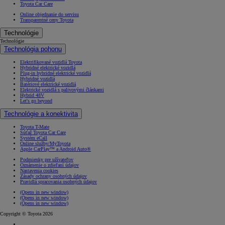
Toyota Car Care
Online objednanie do servisu
Transparentné ceny Toyota
Technológie
Technológie
Technológia pohonu
Elektrifikované vozidlá Toyota
Hybridné elektrické vozidlá
Plug-in hybridné elektrické vozidlá
Hybridné vozidlá
Batériové elektrické vozidlá
Elektrické vozidlá s palivovými článkami
Hybrid 48V
Let's go beyond
Technológie a konektivita
Toyota T-Mate
Súťaž Toyota Car Care
Systém eCall
Online služby/MyToyota
Apple CarPlay™ a Android Auto®
Podmienky pre užívateľov
Oznámenie o zdieľaní údajov
Nastavenia cookies
Zásady ochrany osobných údajov
Pravidlá spracovania osobných údajov
(Opens in new window)
(Opens in new window)
(Opens in new window)
Copyright © Toyota 2026