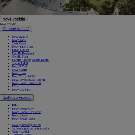
Nové vozidlá
Nové vozidlá
Osobné vozidlá
Nové Aygo X
Nový Yaris
Yaris Cross
Nový Yaris Cross
Urban Cruiser
Corolla Hatchback
Corolla Sedan
Corolla Touring Sports Kombi
Toyota C-HR
Nová RAV4
Nová Camry
Nový Prius
Nová Toyota bZ4X
Nová Toyota bZ4X Touring
Nový Land Cruiser 250
Mirai
Nový GR Yaris
Úžitkové vozidlá
Hilux
Nový Proace City
Nový Proace City Verso
Nový Proace
Nový Proace Verso
Nové (skladové) vozidlá
Jazdené a predvádzacie vozidlá
Ceny vozidiel
Testovacia jazda