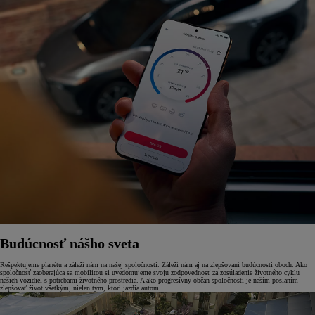
Budúcnosť nášho sveta
Rešpektujeme planétu a záleží nám na našej spoločnosti. Záleží nám aj na zlepšovaní budúcnosti oboch. Ako
spoločnosť zaoberajúca sa mobilitou si uvedomujeme svoju zodpovednosť za zosúladenie životného cyklu
našich vozidiel s potrebami životného prostredia. A ako progresívny občan spoločnosti je naším poslaním
zlepšovať život všetkým, nielen tým, ktorí jazdia autom.