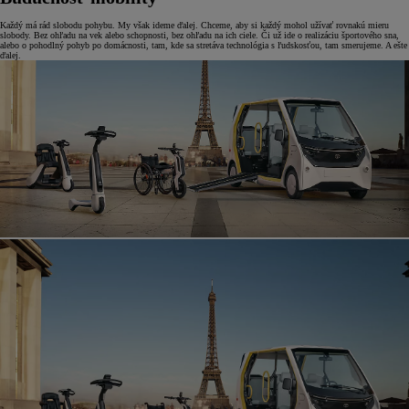
Každý má rád slobodu pohybu. My však ideme ďalej. Chceme, aby si každý mohol užívať rovnakú mieru
slobody. Bez ohľadu na vek alebo schopnosti, bez ohľadu na ich ciele. Či už ide o realizáciu športového sna,
alebo o pohodlný pohyb po domácnosti, tam, kde sa stretáva technológia s ľudskosťou, tam smerujeme. A ešte
ďalej.