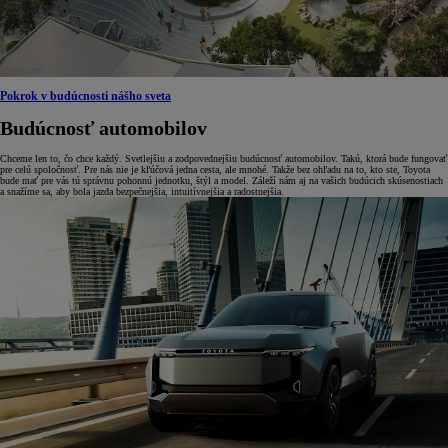
Pokrok v budúcnosti nášho sveta
Budúcnosť automobilov
Chceme len to, čo chce každý. Svetlejšiu a zodpovednejšiu budúcnosť automobilov. Takú, ktorá bude fungovať
pre celú spoločnosť. Pre nás nie je kľúčová jedna cesta, ale mnohé. Takže bez ohľadu na to, kto ste, Toyota
bude mať pre vás tú správnu pohonnú jednotku, štýl a model. Záleží nám aj na vašich budúcich skúsenostiach
a snažíme sa, aby bola jazda bezpečnejšia, intuitívnejšia a radostnejšia.