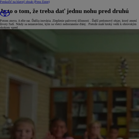
Preskočiť na hlavný obsah
(Press Enter)
Je to o tom, že treba dať jednu nohu pred druhú
Potom znova. A ešte raz. Ďalšia inovácia. Zlepšenie palivovej účinnosti . Ďalší prelomový objav, ktorý zmení
životy ľudí. Nikdy sa nezastavíme, kým sa všetci nedostaneme ďalej . Pretože malé kroky vedú k obrovským
skokom vpred .