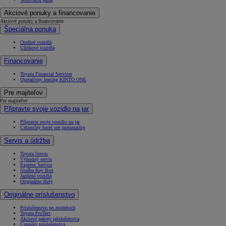
Akciové ponuky a financovanie
Akciové ponuky a financovanie
Špeciálna ponuka
Osobné vozidlá
Úžitkové vozidlá
Financovanie
Toyota Financial Services
Operatívny leasing KINTO ONE
Pre majiteľov
Pre majiteľov
Připravte svoje vozidlo na jar
Připravte svoje vozidlo na jar
Celoročný hotel pre pneumatiky
Servis a údržba
Toyota Servis
Výhodný servis
Express Service
Služba Key Box
Jazdené vozidlá
Originálne diely
Originálne príslušenstvo
Príslušenstvo po modeloch
Toyota ProTect
Akciové pakety príslušenstva
Cenníky príslušenstva