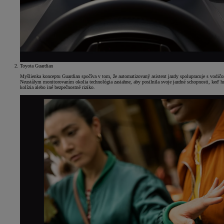
Toyota Guardian
Myšlienka konceptu Guardian spočíva v tom, že automatizovaný asistent jazdy spolupracuje s vodič
Neustálym monitorovaním okolia technológia zasiahne, aby posilnila svoje jazdné schopnosti, keď h
kolízia alebo iné bezpečnostné riziko.