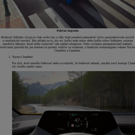
Pohľad dopredu
Možností ďalšieho vývoja je však oveľa viac a vždy bude potrebné prekonávať výzvy prostredníctvom nových
a vzrušujúcich inovácií. Bez ohľadu na to, kto ste, koľko máte rokov alebo koľko rokov šoférujete, existuje
množstvo faktorov, ktoré môžu ovplyvniť vaše jazdné schopnosti. Preto vyvíjame automatizované riadenie,
ktoré mení pravidlá hry pre meniace sa potreby vodičov za volantom, s budúcimi technológiami vrátane Toyota
Chauffeur a Guardian.
Toyota Chauffeur
Pre tých, ktorí nemôžu šoférovať alebo sa rozhodli, že šoférovať nebudú, umožní nový koncept Chauf
ich vozidlo jazdilo samo.