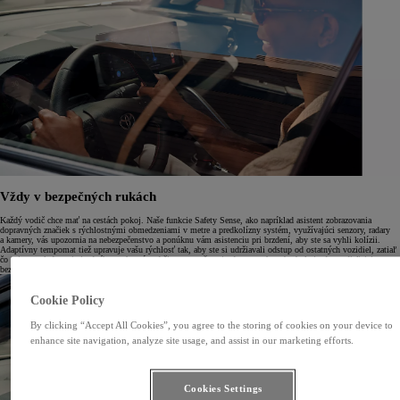
Vždy v bezpečných rukách
Každý vodič chce mať na cestách pokoj. Naše funkcie Safety Sense, ako napríklad asistent zobrazovania
dopravných značiek s rýchlostnými obmedzeniami v metre a predkolízny systém, využívajúci senzory, radary
a kamery, vás upozornia na nebezpečenstvo a ponúknu vám asistenciu pri brzdení, aby ste sa vyhli kolízii.
Adaptívny tempomat tiež upravuje vašu rýchlosť tak, aby ste si udržiavali odstup od ostatných vozidiel, zatiaľ
čo asistent sledovania jazdného pruhu vás udržiava vo vašom jazdnom pruhu, aby bola jazda po diaľnici
bezpečnejšia. Keď ste chránení na každej ceste, každá cesta môže byť pozitívna.
Cookie Policy
By clicking “Accept All Cookies”, you agree to the storing of cookies on your device to
enhance site navigation, analyze site usage, and assist in our marketing efforts.
Cookies Settings