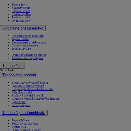
Toyota Servis
Výhodný servis
Express Service
Služba Key Box
Jazdené vozidlá
Originálne diely
Originálne príslušenstvo
Príslušenstvo po modeloch
Toyota ProTect
Akciové pakety príslušenstva
Cenníky príslušenstva
Toyota Car Care
Online objednanie do servisu
Transparentné ceny Toyota
Technológie
Technológie
Technológia pohonu
Elektrifikované vozidlá Toyota
Hybridné elektrické vozidlá
Plug-in hybridné elektrické vozidlá
Hybridné vozidlá
Batériové elektrické vozidlá
Elektrické vozidlá s palivovými článkami
Hybrid 48V
Let's go beyond
Technológie a konektivita
Toyota T-Mate
Súťaž Toyota Car Care
Systém eCall
Online služby/MyToyota