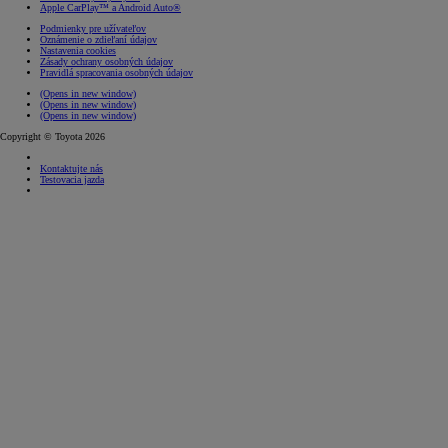
Apple CarPlay™ a Android Auto®
Podmienky pre užívateľov
Oznámenie o zdieľaní údajov
Nastavenia cookies
Zásady ochrany osobných údajov
Pravidlá spracovania osobných údajov
(Opens in new window)
(Opens in new window)
(Opens in new window)
Copyright © Toyota 2026
Kontaktujte nás
Testovacia jazda