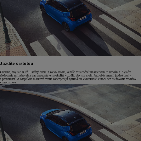
Jazdite s istotou
Chceme, aby ste si užili každý okamih za volantom, a naše asistenčné funkcie vám to umožnia. Systém
sledovania mŕtveho uhla vás upozorňuje na okolité vozidlá, aby ste mohli bez obáv meniť jazdné pruhy
a predbiehať. A adaptívne diaľkové svetlá zabezpečujú optimálnu viditeľnosť v noci bez oslňovania vodičov
v protismere.