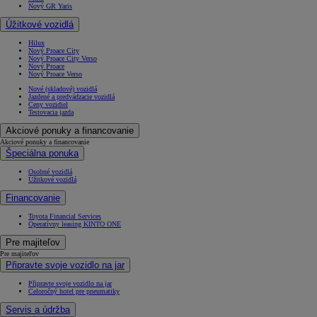
Nový GR Yaris
Úžitkové vozidlá
Hilux
Nový Proace City
Nový Proace City Verso
Nový Proace
Nový Proace Verso
Nové (skladové) vozidlá
Jazdené a predvádzacie vozidlá
Ceny vozidiel
Testovacia jazda
Akciové ponuky a financovanie
Akciové ponuky a financovanie
Špeciálna ponuka
Osobné vozidlá
Úžitkové vozidlá
Financovanie
Toyota Financial Services
Operatívny leasing KINTO ONE
Pre majiteľov
Pre majiteľov
Připravte svoje vozidlo na jar
Připravte svoje vozidlo na jar
Celoročný hotel pre pneumatiky
Servis a údržba