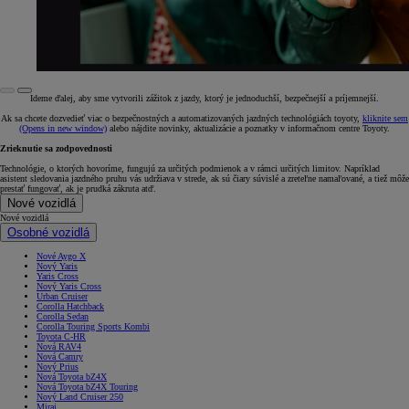
Ideme ďalej, aby sme vytvorili zážitok z jazdy, ktorý je jednoduchší, bezpečnejší a príjemnejší.
Ak sa chcete dozvedieť viac o bezpečnostných a automatizovaných jazdných technológiách toyoty,
kliknite sem
(Opens in new window)
alebo nájdite novinky, aktualizácie a poznatky v informačnom centre Toyoty.
Zrieknutie sa zodpovednosti
Technológie, o ktorých hovoríme, fungujú za určitých podmienok a v rámci určitých limitov. Napríklad
asistent sledovania jazdného pruhu vás udržiava v strede, ak sú čiary súvislé a zreteľne namaľované, a tiež môže
prestať fungovať, ak je prudká zákruta atď.
Nové vozidlá
Nové vozidlá
Osobné vozidlá
Nové Aygo X
Nový Yaris
Yaris Cross
Nový Yaris Cross
Urban Cruiser
Corolla Hatchback
Corolla Sedan
Corolla Touring Sports Kombi
Toyota C-HR
Nová RAV4
Nová Camry
Nový Prius
Nová Toyota bZ4X
Nová Toyota bZ4X Touring
Nový Land Cruiser 250
Mirai