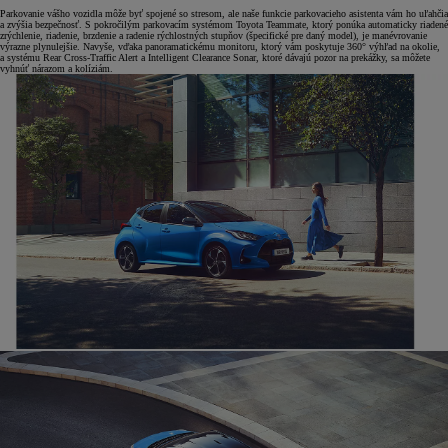
Parkovanie vášho vozidla môže byť spojené so stresom, ale naše funkcie parkovacieho asistenta vám ho uľahčia
a zvýšia bezpečnosť. S pokročilým parkovacím systémom Toyota Teammate, ktorý ponúka automaticky riadené
zrýchlenie, riadenie, brzdenie a radenie rýchlostných stupňov (špecifické pre daný model), je manévrovanie
výrazne plynulejšie. Navyše, vďaka panoramatickému monitoru, ktorý vám poskytuje 360° výhľad na okolie,
a systému Rear Cross-Traffic Alert a Intelligent Clearance Sonar, ktoré dávajú pozor na prekážky, sa môžete
vyhnúť nárazom a kolíziám.