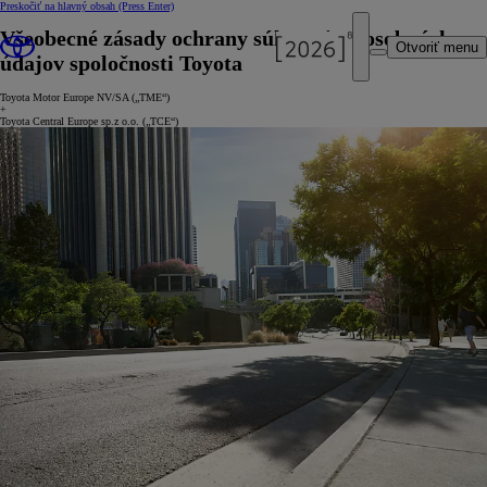
Preskočiť na hlavný obsah
(Press Enter)
Všeobecné zásady ochrany súkromia a osobných
Otvoriť menu
údajov spoločnosti Toyota
Toyota Motor Europe NV/SA („TME“)
+
Toyota Central Europe sp.z o.o. („TCE“)