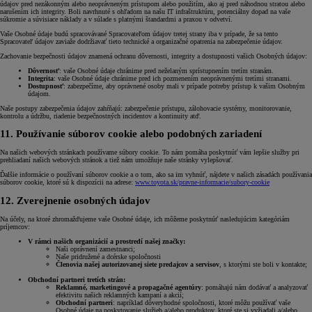
údajov pred nezákonným alebo neoprávneným prístupom alebo použitím, ako aj pred náhodnou stratou alebo
narušením ich integrity. Boli navrhnuté s ohľadom na našu IT infraštruktúru, potenciálny dopad na vaše
súkromie a súvisiace náklady a v súlade s platnými štandardmi a praxou v odvetví.
Vaše Osobné údaje budú spracovávané Spracovateľom údajov tretej strany iba v prípade, že sa tento
Spracovateľ údajov zaviaže dodržiavať tieto technické a organizačné opatrenia na zabezpečenie údajov.
Zachovanie bezpečnosti údajov znamená ochranu dôvernosti, integrity a dostupnosti vašich Osobných údajov:
Dôvernosť
: vaše Osobné údaje chránime pred neželaným sprístupnením tretím stranám.
Integrita
: vaše Osobné údaje chránime pred ich pozmenením neoprávnenými tretími stranami.
Dostupnosť
: zabezpečíme, aby oprávnené osoby mali v prípade potreby prístup k vašim Osobným
údajom.
Naše postupy zabezpečenia údajov zahŕňajú: zabezpečenie prístupu, zálohovacie systémy, monitorovanie,
kontrolu a údržbu, riadenie bezpečnostných incidentov a kontinuity atď.
11. Používanie súborov cookie alebo podobných zariadení
Na našich webových stránkach používame súbory cookie. To nám pomáha poskytnúť vám lepšie služby pri
prehliadaní našich webových stránok a tiež nám umožňuje naše stránky vylepšovať.
Ďalšie informácie o používaní súborov cookie a o tom, ako sa im vyhnúť, nájdete v našich zásadách používania
súborov cookie, ktoré sú k dispozícii na adrese:
www.toyota.sk/pravne-informacie/subory-cookie
12. Zverejnenie osobných údajov
Na účely, na ktoré zhromažďujeme vaše Osobné údaje, ich môžeme poskytnúť nasledujúcim kategóriám
príjemcov:
V rámci našich organizácií a prostredí našej značky:
Naši oprávnení zamestnanci;
Naše pridružené a dcérske spoločnosti
Členovia našej autorizovanej siete predajcov a servisov
, s ktorými ste boli v kontakte;
Obchodní partneri tretích strán:
Reklamné, marketingové a propagačné agentúry
: pomáhajú nám dodávať a analyzovať
efektivitu našich reklamných kampaní a akcií;
Obchodní partneri
: napríklad dôveryhodné spoločnosti, ktoré môžu používať vaše
Osobné údaje na poskytovanie služieb a/alebo produktov, ktoré ste si vyžiadali a/alebo