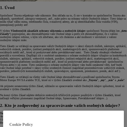
1. Úvod
Spoločnosť Toyota rešpektuje vaše súkromie. Bez ohľadu na to, či ste v kontakte so spoločnosťou Toyota ako
zákazník, spotrebiteľ, zástupca verejnosti, atď., máte právo na ochranu vašich Osobných údajov. Tieto údaje sa
môžu týkať vášho mena, telefónneho čísla, e-mailovej adresy, ale aj identifikačného čísla vozidla (VIN),
(zemepisnej) polohy atď.
V týchto
Všeobecných zásadách ochrany súkromia a osobných údajov
spoločnosti Toyota (ďalej len „
tieto
Zásady
“) popisujeme, ako zhromažďujeme vaše Osobné údaje a prečo ich zhromažďujeme, čo s vašimi
osobnými údajmi robíme, s kým ich zdieľame, ako ich chránime a aké možnosti v súvislosti s vašimi
osobnými údajmi máte.
Tieto Zásady sa vzťahujú na spracovanie vašich Osobných údajov v rámci rôznych služieb, nástrojov, aplikácií,
webových stránok, portálov, (online) predajných akcií, marketingových akcií, sponzorovaných platforiem
sociálnych médií atď., ktoré sú poskytované alebo prevádzkované nami. Tieto Zásady obsahujú všeobecné
pravidlá a vysvetlenia. Dopĺňajú ich o osobitné oznámenia o ochrane osobných údajov týkajúce sa konkrétnych
služieb, nástrojov, aplikácií, webových stránok, portálov, (online) redajných akcií, marketingových akcií,
sponzorovaných platforiem sociálnych médií atď., ktoré sú poskytované alebo prevádzkované spoločnosťou
Toyota alebo v jej mene. Tieto oznámenia o ochrane osobných údajov vám budú oznámené vždy, keď budú
vaše Osobné údaje potrebné v rámci vyššie uvedených činností (napríklad prostredníctvom webových stránok,
portálov, jednotlivých komunikačných služieb, spravodajcov, upomienok, prieskumov, ponúk, akcií atď.).
Tieto Zásady sa vzťahujú na všetky vaše Osobné údaje zhromažďované a používané spoločnosťou Toyota
Motor Europe NV/SA a/alebo TCE, ktoré sú v týchto Zásadách uvedené ako „
Toyota
“, „
my
“, „
nás
” a „
naše
”.
Ak prijmete ustanovenia týchto Zásad, súhlasíte so spracovaním vašich Osobných údajov spôsobmi, ktoré sú
uvedené v týchto Zásadách.
Na konci týchto Zásad nájdete definície niektorých kľúčových pojmov použitých v týchto Zásadách, ktoré
začínajú veľkými písmenami (napríklad Osobné údaje, Spracovanie, Prevádzkovateľ údajov...).
2. Kto je zodpovedný za spracovávanie vašich osobných údajov?
Toyota Motor Europe NV/SA („TME“)
Avenue du Bourget / Bourgetlaan 60
1140 Brusel
Belgicko
Cookie Policy