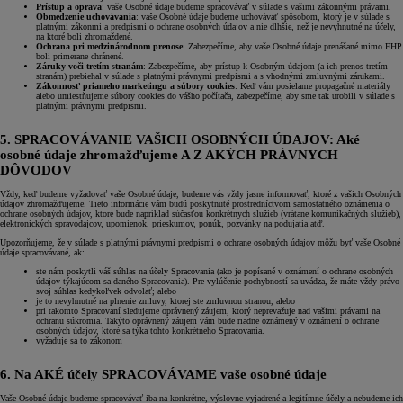
Prístup a oprava
: vaše Osobné údaje budeme spracovávať v súlade s vašimi zákonnými právami.
Obmedzenie uchovávania
: vaše Osobné údaje budeme uchovávať spôsobom, ktorý je v súlade s
platnými zákonmi a predpismi o ochrane osobných údajov a nie dlhšie, než je nevyhnutné na účely,
na ktoré boli zhromaždené.
Ochrana pri medzinárodnom prenose
: Zabezpečíme, aby vaše Osobné údaje prenášané mimo EHP
boli primerane chránené.
Záruky voči tretím stranám
: Zabezpečíme, aby prístup k Osobným údajom (a ich prenos tretím
stranám) prebiehal v súlade s platnými právnymi predpismi a s vhodnými zmluvnými zárukami.
Zákonnosť priameho marketingu a súbory cookies
: Keď vám posielame propagačné materiály
alebo umiestňujeme súbory cookies do vášho počítača, zabezpečíme, aby sme tak urobili v súlade s
platnými právnymi predpismi.
5. SPRACOVÁVANIE VAŠICH OSOBNÝCH ÚDAJOV: Aké
osobné údaje zhromažďujeme A Z AKÝCH PRÁVNYCH
DÔVODOV
Vždy, keď budeme vyžadovať vaše Osobné údaje, budeme vás vždy jasne informovať, ktoré z vašich Osobných
údajov zhromažďujeme. Tieto informácie vám budú poskytnuté prostredníctvom samostatného oznámenia o
ochrane osobných údajov, ktoré bude napríklad súčasťou konkrétnych služieb (vrátane komunikačných služieb),
elektronických spravodajcov, upomienok, prieskumov, ponúk, pozvánky na podujatia atď.
Upozorňujeme, že v súlade s platnými právnymi predpismi o ochrane osobných údajov môžu byť vaše Osobné
údaje spracovávané, ak:
ste nám poskytli váš súhlas na účely Spracovania (ako je popísané v oznámení o ochrane osobných
údajov týkajúcom sa daného Spracovania). Pre vylúčenie pochybností sa uvádza, že máte vždy právo
svoj súhlas kedykoľvek odvolať; alebo
je to nevyhnutné na plnenie zmluvy, ktorej ste zmluvnou stranou, alebo
pri takomto Spracovaní sledujeme oprávnený záujem, ktorý neprevažuje nad vašimi právami na
ochranu súkromia. Takýto oprávnený záujem vám bude riadne oznámený v oznámení o ochrane
osobných údajov, ktoré sa týka tohto konkrétneho Spracovania.
vyžaduje sa to zákonom
6. Na AKÉ účely SPRACOVÁVAME vaše osobné údaje
Vaše Osobné údaje budeme spracovávať iba na konkrétne, výslovne vyjadrené a legitímne účely a nebudeme ich