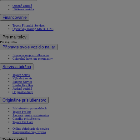
Osobné vozidlá
Úžitkové vozidlá
Financovanie
Toyota Financial Services
Operatívny leasing KINTO ONE
Pre majiteľov
Pre majiteľov
Připravte svoje vozidlo na jar
Připravte svoje vozidlo na jar
Celoročný hotel pre pneumatiky
Servis a údržba
Toyota Servis
Výhodný servis
Express Service
Služba Key Box
Jazdené vozidlá
Originálne diely
Originálne príslušenstvo
Príslušenstvo po modeloch
Toyota ProTect
Akciové pakety príslušenstva
Cenníky príslušenstva
Toyota Car Care
Online objednanie do servisu
Transparentné ceny Toyota