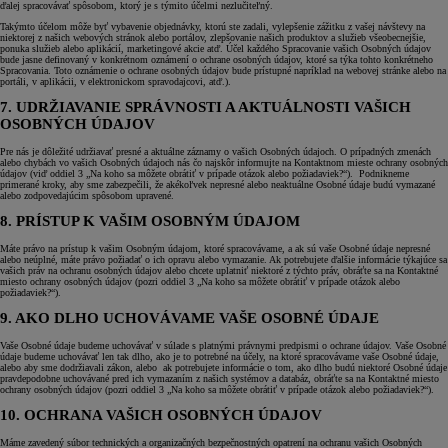
ďalej spracovávať spôsobom, ktorý je s týmito účelmi nezlučiteľný.
Takýmto účelom môže byť vybavenie objednávky, ktorú ste zadali, vylepšenie zážitku z vašej návštevy na
niektorej z našich webových stránok alebo portálov, zlepšovanie našich produktov a služieb všeobecnejšie,
ponuka služieb alebo aplikácií, marketingové akcie atď. Účel každého Spracovanie vašich Osobných údajov
bude jasne definovaný v konkrétnom oznámení o ochrane osobných údajov, ktoré sa týka tohto konkrétneho
Spracovania. Toto oznámenie o ochrane osobných údajov bude prístupné napríklad na webovej stránke alebo na
portáli, v aplikácii, v elektronickom spravodajcovi, atď.).
7. UDRŽIAVANIE SPRÁVNOSTI A AKTUÁLNOSTI VAŠICH
OSOBNÝCH ÚDAJOV
Pre nás je dôležité udržiavať presné a aktuálne záznamy o vašich Osobných údajoch. O prípadných zmenách
alebo chybách vo vašich Osobných údajoch nás čo najskôr informujte na Kontaktnom mieste ochrany osobných
údajov (viď oddiel 3 „Na koho sa môžete obrátiť v prípade otázok alebo požiadaviek?“). Podnikneme
primerané kroky, aby sme zabezpečili, že akékoľvek nepresné alebo neaktuálne Osobné údaje budú vymazané
alebo zodpovedajúcim spôsobom upravené.
8. PRÍSTUP K VAŠIM OSOBNÝM ÚDAJOM
Máte právo na prístup k vašim Osobným údajom, ktoré spracovávame, a ak sú vaše Osobné údaje nepresné
alebo neúplné, máte právo požiadať o ich opravu alebo vymazanie. Ak potrebujete ďalšie informácie týkajúce sa
vašich práv na ochranu osobných údajov alebo chcete uplatniť niektoré z týchto práv, obráťte sa na Kontaktné
miesto ochrany osobných údajov (pozri oddiel 3 „Na koho sa môžete obrátiť v prípade otázok alebo
požiadaviek?“).
9. AKO DLHO UCHOVÁVAME VAŠE OSOBNÉ ÚDAJE
Vaše Osobné údaje budeme uchovávať v súlade s platnými právnymi predpismi o ochrane údajov. Vaše Osobné
údaje budeme uchovávať len tak dlho, ako je to potrebné na účely, na ktoré spracovávame vaše Osobné údaje,
alebo aby sme dodržiavali zákon, alebo ak potrebujete informácie o tom, ako dlho budú niektoré Osobné údaje
pravdepodobne uchovávané pred ich vymazaním z našich systémov a databáz, obráťte sa na Kontaktné miesto
ochrany osobných údajov (pozri oddiel 3 „Na koho sa môžete obrátiť v prípade otázok alebo požiadaviek?“).
10. OCHRANA VAŠICH OSOBNÝCH ÚDAJOV
Máme zavedený súbor technických a organizačných bezpečnostných opatrení na ochranu vašich Osobných