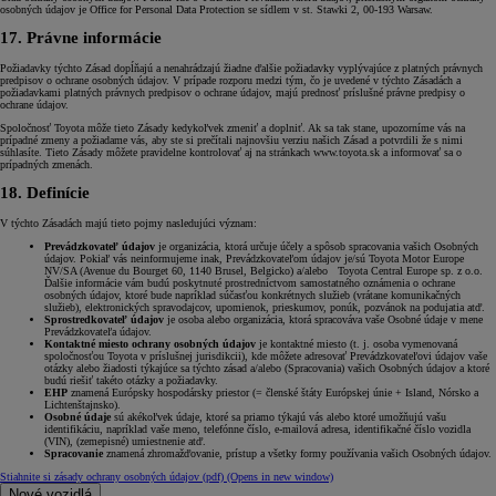
osobných údajov je Office for Personal Data Protection se sídlem v st. Stawki 2, 00-193 Warsaw.
17. Právne informácie
Požiadavky týchto Zásad dopĺňajú a nenahrádzajú žiadne ďalšie požiadavky vyplývajúce z platných právnych
predpisov o ochrane osobných údajov. V prípade rozporu medzi tým, čo je uvedené v týchto Zásadách a
požiadavkami platných právnych predpisov o ochrane údajov, majú prednosť príslušné právne predpisy o
ochrane údajov.
Spoločnosť Toyota môže tieto Zásady kedykoľvek zmeniť a doplniť. Ak sa tak stane, upozorníme vás na
prípadné zmeny a požiadame vás, aby ste si prečítali najnovšiu verziu našich Zásad a potvrdili že s nimi
súhlasíte. Tieto Zásady môžete pravidelne kontrolovať aj na stránkach www.toyota.sk a informovať sa o
prípadných zmenách.
18. Definície
V týchto Zásadách majú tieto pojmy nasledujúci význam:
Prevádzkovateľ údajov
je organizácia, ktorá určuje účely a spôsob spracovania vašich Osobných
údajov. Pokiaľ vás neinformujeme inak, Prevádzkovateľom údajov je/sú Toyota Motor Europe
NV/SA (Avenue du Bourget 60, 1140 Brusel, Belgicko) a/alebo Toyota Central Europe sp. z o.o.
Ďalšie informácie vám budú poskytnuté prostredníctvom samostatného oznámenia o ochrane
osobných údajov, ktoré bude napríklad súčasťou konkrétnych služieb (vrátane komunikačných
služieb), elektronických spravodajcov, upomienok, prieskumov, ponúk, pozvánok na podujatia atď.
Sprostredkovateľ údajov
je osoba alebo organizácia, ktorá spracováva vaše Osobné údaje v mene
Prevádzkovateľa údajov.
Kontaktné miesto ochrany osobných údajov
je kontaktné miesto (t. j. osoba vymenovaná
spoločnosťou Toyota v príslušnej jurisdikcii), kde môžete adresovať Prevádzkovateľovi údajov vaše
otázky alebo žiadosti týkajúce sa týchto zásad a/alebo (Spracovania) vašich Osobných údajov a ktoré
budú riešiť takéto otázky a požiadavky.
EHP
znamená Európsky hospodársky priestor (= členské štáty Európskej únie + Island, Nórsko a
Lichtenštajnsko).
Osobné údaje
sú akékoľvek údaje, ktoré sa priamo týkajú vás alebo ktoré umožňujú vašu
identifikáciu, napríklad vaše meno, telefónne číslo, e-mailová adresa, identifikačné číslo vozidla
(VIN), (zemepisné) umiestnenie atď.
Spracovanie
znamená zhromažďovanie, prístup a všetky formy používania vašich Osobných údajov.
Stiahnite si zásady ochrany osobných údajov (pdf)
(Opens in new window)
Nové vozidlá