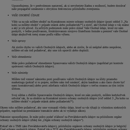
Upozorňujeme, že v predvolenom nastavení, ak si nevyberiete žiadnu z možností, budete dostávať
naše propagačné oznámenie s obvyklou frekvenciou príslušného zverejnenia.
VAŠE OSOBNÉ ÚDAJE
Vždy sa na nás môžete obrátiť na Kontaktnom mieste ochrany osobných údajov (pozri oddiel 3 „Na
koho sa môžete obrátiť v prípade otázok alebo požiadaviek?“) a zistiť, aké Osobné údaje o vás máme
a aký je ich pôvod. Za určitých podmienok máte právo získať Vaše Osobné údaje, ktoré ste nám
poskytli, v bežne používanom, štruktúrovanom strojovo čitateľnom formáte a preniesť vaše Osobné
údaje akejkoľvek tretej strane podľa vášho výberu.
Vaše opravy
Ak zistíte chybu vo vašich Osobných údajoch, alebo ak zistíte, že sú neúplné alebo nesprávne,
môžete od nás tiež požadovať, aby sme ich opravili alebo doplnili.
Vaše obmedzenia
Máte právo požadovať obmedzenie Spracovania vašich Osobných údajov (napríklad pri kontrole
správnosti vašich Osobných údajov).
Vaše námietky
Môžete tiež vzniesť námietku proti používaniu vašich Osobných údajov na účely priameho
marketingu (pokiaľ si to prajete, môžete nám tiež oznámiť, akým kanálom a ako často chcete byť
nami kontaktovaní) alebo proti zdieľaniu vašich Osobných údajov s treťou stranou za tým istým
účelom.
Svoj súhlas s ďalším Spracovaním Osobných údajov, ktoré ste nám poskytli, môžete kedykoľvek
odvolať tak, že sa obrátite na Kontaktné miesto ochrany osobných údajov (viď oddiel 3 „Na koho sa
môžete obrátiť v prípade otázok alebo požiadaviek?“).
Okrem toho môžete požadovať, aby sme vymazali všetky údaje, ktoré sa vás týkajú (s výnimkou niektorých
prípadov, napríklad na preukázanie transakcie alebo ak to vyžaduje zákon).
Nakoniec upozorňujeme, že máte právo podať sťažnosť na Prevádzkovateľa údajov na príslušnom orgáne
ochrany osobných údajov (ďalej len „Orgán ochrany osobných údajov“).
Pokiaľ ide o TME (ako Prevádzkovateľa údajov), príslušným orgánom ochrany osobných údajov je belgický
Úrad ochrany osobných údajov. Pokiaľ ide o TCE ako Prevádzkovateľa údajov, príslušným orgánom ochrany