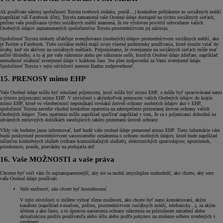
Ak používate nástroj spoločnosti Toyota (webovú stránku, portál…) konkrétne prihlásenie zo sociálnych médií
(napríklad váš Facebook účet), Toyota zaznamená vaše Osobné údaje dostupné na týchto sociálnych sieťach,
pričom vaše používanie týchto sociálnych médií znamená, že ste výslovne povolili odovzdanie vašich
Osobných údajov zaznamenaných spoločnosťou Toyota prostredníctvom jej nástroja.
Spoločnosť Toyota niekedy uľahčuje zverejňovanie (osobných) údajov prostredníctvom sociálnych médií, ako
je Twitter a Facebook. Tieto sociálne médiá majú svoje vlastné podmienky používania, ktoré musíte vziať do
úvahy, keď ste aktívny na sociálnych médiách. Pripomíname, že zverejnenie na sociálnych sieťach môže mať
určité dôsledky, a to aj pre vaše súkromie alebo pre súkromie osôb, ktorých Osobné údaje zdieľate, napríklad
nemožnosť stiahnuť zverejnené údaje v krátkom čase. Ste plne zodpovední za Vami zverejnené údaje.
Spoločnosť Toyota v tejto súvislosti nenesie žiadnu zodpovednosť.
15. PRENOSY mimo EHP
Vaše Osobné údaje môžu byť odoslané príjemcom, ktorí môžu byť mimo EHP, a môžu byť spracovávané nami
a týmito príjemcami mimo EHP. V súvislosti s akýmkoľvek prenosom vašich Osobných údajov do krajín
mimo EHP, ktoré vo všeobecnosti neponúkajú rovnakú úroveň ochrany osobných údajov ako v EHP,
spoločnosť Toyota zavedie vhodné konkrétne opatrenia na zabezpečenie primeranej úrovne ochrany vašich
Osobných údajov. Tieto opatrenia môžu napríklad spočívať napríklad v tom, že sa s príjemcami dohodnú na
záväzných zmluvných doložkách zaručujúcich takúto primeranú úroveň ochrany.
Vždy vás budeme jasne informovať, keď budú vaše osobné údaje prenesené mimo EHP. Tieto informácie vám
budú poskytnuté prostredníctvom samostatného oznámenia o ochrane osobných údajov, ktoré bude napríklad
súčasťou konkrétnych služieb (vrátane komunikačných služieb), elektronických spravodajcov, upomienok,
prieskumov, ponúk, pozvánky na podujatia atď.
16. Vaše MOŽNOSTI a vaše práva
Chceme byť voči vám čo najtransparentnejší, aby ste sa mohli zmysluplne rozhodnúť, ako chcete, aby sme
vaše Osobné údaje používali.
Vaše možnosti, ako chcete byť kontaktovaní
V tejto súvislosti si môžete vybrať rôzne možnosti, ako chcete byť nami kontaktovaní, akým
kanálom (napríklad e-mailom, poštou, prostredníctvom sociálnych médií, telefonicky...), za akým
účelom a ako často, a to úpravou nastavenia ochrany súkromia na príslušnom zariadení alebo
aktualizáciou profilu používateľa alebo účtu alebo podľa pokynov na zrušenie odberu uvedených v
oznámení.