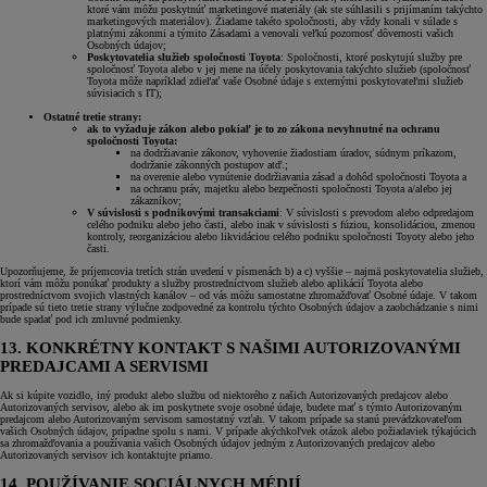
ktoré vám môžu poskytnúť marketingové materiály (ak ste súhlasili s prijímaním takýchto
marketingových materiálov). Žiadame takéto spoločnosti, aby vždy konali v súlade s
platnými zákonmi a týmito Zásadami a venovali veľkú pozornosť dôvernosti vašich
Osobných údajov;
Poskytovatelia služieb spoločnosti Toyota
: Spoločnosti, ktoré poskytujú služby pre
spoločnosť Toyota alebo v jej mene na účely poskytovania takýchto služieb (spoločnosť
Toyota môže napríklad zdieľať vaše Osobné údaje s externými poskytovateľmi služieb
súvisiacich s IT);
Ostatné tretie strany:
ak to vyžaduje zákon alebo pokiaľ je to zo zákona nevyhnutné na ochranu
spoločnosti Toyota:
na dodržiavanie zákonov, vyhovenie žiadostiam úradov, súdnym príkazom,
dodržanie zákonných postupov atď.;
na overenie alebo vynútenie dodržiavania zásad a dohôd spoločnosti Toyota a
na ochranu práv, majetku alebo bezpečnosti spoločnosti Toyota a/alebo jej
zákazníkov;
V súvislosti s podnikovými transakciami
: V súvislosti s prevodom alebo odpredajom
celého podniku alebo jeho časti, alebo inak v súvislosti s fúziou, konsolidáciou, zmenou
kontroly, reorganizáciou alebo likvidáciou celého podniku spoločnosti Toyoty alebo jeho
časti.
Upozorňujeme, že príjemcovia tretích strán uvedení v písmenách b) a c) vyššie – najmä poskytovatelia služieb,
ktorí vám môžu ponúkať produkty a služby prostredníctvom služieb alebo aplikácií Toyota alebo
prostredníctvom svojich vlastných kanálov – od vás môžu samostatne zhromažďovať Osobné údaje. V takom
prípade sú tieto tretie strany výlučne zodpovedné za kontrolu týchto Osobných údajov a zaobchádzanie s nimi
bude spadať pod ich zmluvné podmienky.
13. KONKRÉTNY KONTAKT S NAŠIMI AUTORIZOVANÝMI
PREDAJCAMI A SERVISMI
Ak si kúpite vozidlo, iný produkt alebo službu od niektorého z našich Autorizovaných predajcov alebo
Autorizovaných servisov, alebo ak im poskytnete svoje osobné údaje, budete mať s týmto Autorizovaným
predajcom alebo Autorizovaným servisom samostatný vzťah. V takom prípade sa stanú prevádzkovateľom
vašich Osobných údajov, prípadne spolu s nami. V prípade akýchkoľvek otázok alebo požiadaviek týkajúcich
sa zhromažďovania a používania vašich Osobných údajov jedným z Autorizovaných predajcov alebo
Autorizovaných servisov ich kontaktujte priamo.
14. POUŽÍVANIE SOCIÁLNYCH MÉDIÍ