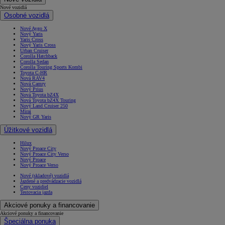
Nové vozidlá
Osobné vozidlá
Nové Aygo X
Nový Yaris
Yaris Cross
Nový Yaris Cross
Urban Cruiser
Corolla Hatchback
Corolla Sedan
Corolla Touring Sports Kombi
Toyota C-HR
Nová RAV4
Nová Camry
Nový Prius
Nová Toyota bZ4X
Nová Toyota bZ4X Touring
Nový Land Cruiser 250
Mirai
Nový GR Yaris
Úžitkové vozidlá
Hilux
Nový Proace City
Nový Proace City Verso
Nový Proace
Nový Proace Verso
Nové (skladové) vozidlá
Jazdené a predvádzacie vozidlá
Ceny vozidiel
Testovacia jazda
Akciové ponuky a financovanie
Akciové ponuky a financovanie
Špeciálna ponuka