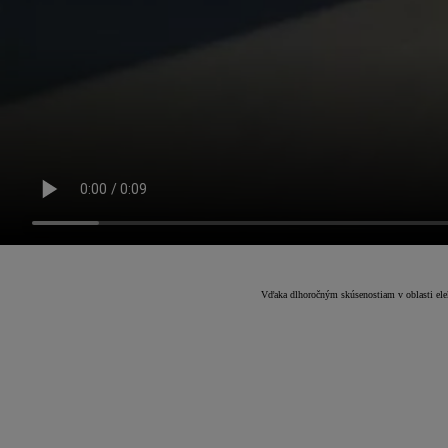
Vďaka dlhoročným skúsenostiam v oblasti elekt