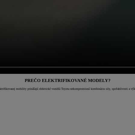
PREČO ELEKTRIFIKOVANÉ MODELY?
rifikovanej mobility prinášajú elektrické vozidlá Toyota nekompromisnú kombináciu sily, spoľahlivosti a výko