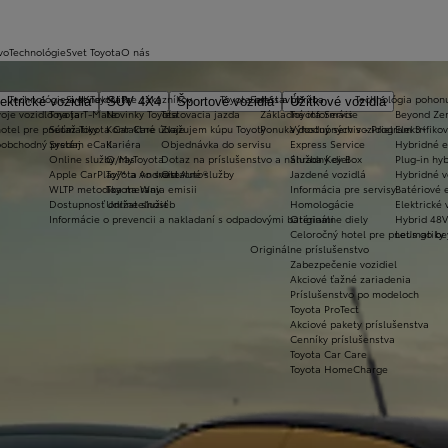
vo
Technológie
Svet Toyota
O nás
Technológie a konektivita
Svet Toyota
Pre zákazníkov
Toyota prestavby
Servis a údržba
Technológia pohon
ektrické vozidlá
SUV 4X4
Športové vozidlá
Úžitkové vozidlá
oje vozidlo na jar
Toyota T-Mate
Novinky Toyota
Testovacia jazda
Základné informácie
Toyota Servis
Beyond Ze
hotel pre pneumatiky
Súťaž Toyota Car Care
Kontaktné údaje
Zvažujem kúpu Toyoty
Ponuka dostupných vozidiel
Výhodný servis - Program 3+
Elektrifiko
koobchodný predaj
Systém eCall
Kariéra
Objednávka do servisu
Express Service
Hybridné e
Online služby/MyToyota
O nas
Dotaz na príslušenstvo a náhradný diel
Služba Key Box
Plug-in hyb
Apple CarPlay™ a Android Auto®
Toyota vo svete
Ostatné služby
Jazdené vozidlá
Hybridné v
WLTP metodika merania emisii
Toyota Way
Informácia pre servisy
Batériové e
Dostupnosť online služieb
Udržateľnosť
Homologácie
Elektrické 
Informácie o prevencii a nakladaní s odpadovými batériami
Originálne diely
Hybrid 48V
Celoročný hotel pre pneumatiky
Let's go b
Originálne príslušenstvo
Zabezpečenie vozidiel
Akciové ťažné zariadenia
Príslušenstvo po modeloch
Toyota ProTect
Akciové pakety príslušenstva
Cenníky príslušenstva
Toyota Car Care
Toyota HomeCharge