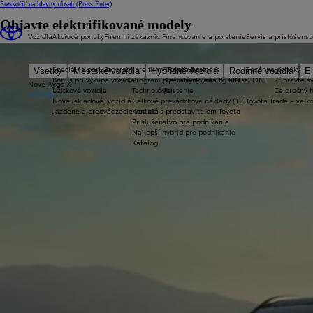
Preskočiť na hlavný obsah
(Press Enter)
Objavte elektrifikované modely
Vozidlá
Akciové ponuky
Firemní zákazníci
Financovanie a poistenie
Servis a príslušenst
Špeciálna ponuka
Program pre firmy Toyota Business
Financovanie
Sezónne ponuky
Všetky
Mestské vozidlá
Hybridné vozidlá
Rodinné vozidlá
El
Bonus pri výkupe vozidla
Program pre firmy Toyota Business
Operatívny leasing KINTO ONE
Připravte sv
Nové Aygo X
Úžitkové vozidlá
Technológie
Poistenie
Celoročný 
HYBRID
Nové (skladové) vozidlá
Celkové prevádzkové náklady (TCO)
Toyota Trade – veľ
Jazdené a predvádzacie vozidlá
Kontakt s predstaviteľom Toyota
Príslušenstvo pre podnikanie
Najlepší hybrid pre podnikanie
Katalóg