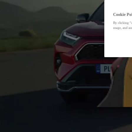
Cookie Pol
By clicking “
usage, and ass