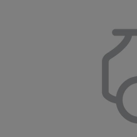
Od
22 390 €
s DPH
vr. zvýhodnenia
1 300 €
a bonusu za výkup
800 €
Corolla Sedan
AJ HYBRID