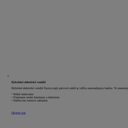
Hybridné elektrické vozidlá
Hybridné elektrické vozidlá Toyota majú palivovú nádrž aj väčšiu samonabíjaciu batériu. To znamená, 
• Bežné tankovanie
• Prepínanie medzi benzínom a elektrinou
• Batéria bez nutnosti nabíjania
Objavte viac