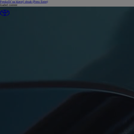
Preskočiť na hlavný obsah
(Press Enter)
loaded content