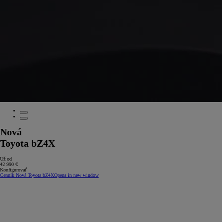
Nová
Toyota bZ4X
Už od
42 990 €
Konfigurovať
Cenník Nová Toyota bZ4X
Opens in new window