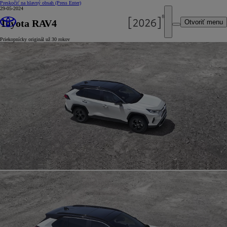
Preskočiť na hlavný obsah
(Press Enter)
29-05-2024
Toyota RAV4
Otvoriť menu
Priekopnícky originál už 30 rokov