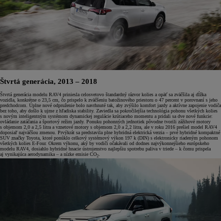
Štvrtá generácia, 2013 – 2018
Štvrtá generácia modelu RAV4 priniesla celosvetovo štandardný rázvor kolies a opäť sa zväčšila aj dĺžka
vozidla, konkrétne o 23,5 cm, čo prispelo k zväčšeniu batožinového priestoru o 47 percent v porovnaní s jeho
predchodcom. Úplne nové odpruženie bolo navrhnuté tak, aby zvýšilo komfort jazdy a aktívne zapojenie vodiča
bez toho, aby došlo k ujme z hľadiska stability. Zaviedla sa pokročilejšia technológia pohonu všetkých kolies
s novým inteligentným systémom dynamickej regulácie krútiaceho momentu a pridali sa dve nové funkcie:
ovládanie zatáčania a športový režim jazdy. Ponuku pohonných jednotiek pôvodne tvorili zážihové motory
s objemom 2,0 a 2,5 litra a vznetové motory s objemom 2,0 a 2,2 litra, ale v roku 2016 prešiel model RAV4
doposiaľ najväčšou zmenou. Prvýkrát sa predstavila plne hybridná elektrická verzia – prvé hybridné kompaktné
SUV značky Toyota, ktoré ponúklo celkový systémový výkon 197 k (DIN) s elektronicky riadeným pohonom
všetkých kolies E-Four. Okrem výkonu, aký by vodiči očakávali od dodnes najvýkonnejšieho európskeho
modelu RAV4, dosiahlo hybridné hnacie ústrojenstvo najlepšiu spotrebu paliva v triede – k čomu prispela
aj vynikajúca aerodynamika – a nízke emisie CO
.
2