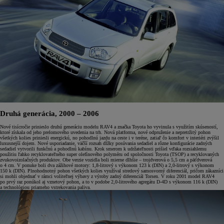
Druhá generácia, 2000 – 2006
Nové tisícročie prinieslo druhú generáciu modelu RAV4 a značka Toyota ho vyvinula s využitím skúseností,
ktoré získala od jeho prelomového uvedenia na trh. Nová platforma, nové odpruženie a nepretržitý pohon
všetkých kolies priniesli energickú, no pohodlnú jazdu na ceste i v teréne, zatiaľ čo komfort v interiéri zvýšil
luxusnejší dojem. Nové usporiadanie, väčší rozsah dĺžky posúvania sedadiel a rôzne konfigurácie zadných
sedadiel vytvorili funkčnú a pohodlnú kabínu. Krok smerom k udržateľnosti prišiel vďaka rozsiahlemu
použitiu ľahko recyklovateľného super olefínového polyméru od spoločnosti Toyota (TSOP) a recyklovaných
zvukovoizolačných produktov. Obe verzie vozidla boli mierne dlhšie – trojdverová o 5,5 cm a päťdverová
o 4 cm. V ponuke boli dva zážihové motory: 1,8-litrový s výkonom 123 k (DIN) a 2,0-litrový s výkonom
150 k (DIN). Plnohodnotný pohon všetkých kolies využíval stredový samosvorný diferenciál, pričom zákazníci
si mohli objednať v rámci voliteľnej výbavy z výroby zadný diferenciál Torsen. V roku 2001 model RAV4
po prvý raz ponúkol aj vznetový pohon, a to v podobe 2,0-litrového agregátu D-4D s výkonom 116 k (DIN)
a technológiou priameho vstrekovania paliva.