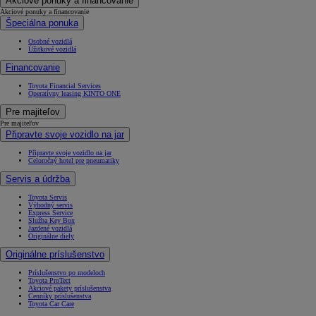
Akciové ponuky a financovanie
Akciové ponuky a financovanie
Špeciálna ponuka
Osobné vozidlá
Úžitkové vozidlá
Financovanie
Toyota Financial Services
Operatívny leasing KINTO ONE
Pre majiteľov
Pre majiteľov
Připravte svoje vozidlo na jar
Připravte svoje vozidlo na jar
Celoročný hotel pre pneumatiky
Servis a údržba
Toyota Servis
Výhodný servis
Express Service
Služba Key Box
Jazdené vozidlá
Originálne diely
Originálne príslušenstvo
Príslušenstvo po modeloch
Toyota ProTect
Akciové pakety príslušenstva
Cenníky príslušenstva
Toyota Car Care