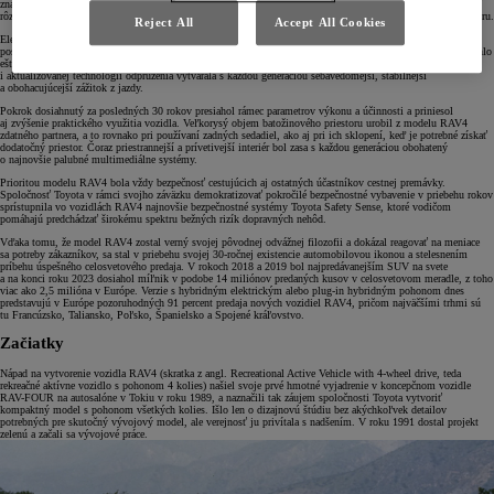
značka Toyota zdôraznila svoj viaccestný prístup k uhlíkovej neutralite, v rámci ktorého sa zaviazala ponúkať
rôzne pohonné jednotky vhodné pre špecifické potreby zákazníkov, podmienky na trhu a miestnu infraštruktúru.
Reject All
Accept All Cookies
Elektrifikované možnosti pohonu prispeli k ďalšiemu vylepšeniu zážitku z jazdy na modeli RAV4. Vozidlu
poskytli pokoj a vyrovnanosť hybridu a jeho čoraz výkonnejším motorom dodali ďalší výkon, čím sa dosiahlo
ešte citlivejšie zrýchlenie. Medzitým spoločnosť Toyota vďaka inovatívnemu využívaniu nových platforiem
i aktualizovanej technológii odpruženia vytvárala s každou generáciou sebavedomejší, stabilnejší
a obohacujúcejší zážitok z jazdy.
Pokrok dosiahnutý za posledných 30 rokov presiahol rámec parametrov výkonu a účinnosti a priniesol
aj zvýšenie praktického využitia vozidla. Veľkorysý objem batožinového priestoru urobil z modelu RAV4
zdatného partnera, a to rovnako pri používaní zadných sedadiel, ako aj pri ich sklopení, keď je potrebné získať
dodatočný priestor. Čoraz priestrannejší a prívetivejší interiér bol zasa s každou generáciou obohatený
o najnovšie palubné multimediálne systémy.
Prioritou modelu RAV4 bola vždy bezpečnosť cestujúcich aj ostatných účastníkov cestnej premávky.
Spoločnosť Toyota v rámci svojho záväzku demokratizovať pokročilé bezpečnostné vybavenie v priebehu rokov
sprístupnila vo vozidlách RAV4 najnovšie bezpečnostné systémy Toyota Safety Sense, ktoré vodičom
pomáhajú predchádzať širokému spektru bežných rizík dopravných nehôd.
Vďaka tomu, že model RAV4 zostal verný svojej pôvodnej odvážnej filozofii a dokázal reagovať na meniace
sa potreby zákazníkov, sa stal v priebehu svojej 30-ročnej existencie automobilovou ikonou a stelesnením
príbehu úspešného celosvetového predaja. V rokoch 2018 a 2019 bol najpredávanejším SUV na svete
a na konci roku 2023 dosiahol míľnik v podobe 14 miliónov predaných kusov v celosvetovom meradle, z toho
viac ako 2,5 milióna v Európe. Verzie s hybridným elektrickým alebo plug-in hybridným pohonom dnes
predstavujú v Európe pozoruhodných 91 percent predaja nových vozidiel RAV4, pričom najväčšími trhmi sú
tu Francúzsko, Taliansko, Poľsko, Španielsko a Spojené kráľovstvo.
Začiatky
Nápad na vytvorenie vozidla RAV4 (skratka z angl. Recreational Active Vehicle with 4-wheel drive, teda
rekreačné aktívne vozidlo s pohonom 4 kolies) našiel svoje prvé hmotné vyjadrenie v koncepčnom vozidle
RAV-FOUR na autosalóne v Tokiu v roku 1989, a naznačili tak záujem spoločnosti Toyota vytvoriť
kompaktný model s pohonom všetkých kolies. Išlo len o dizajnovú štúdiu bez akýchkoľvek detailov
potrebných pre skutočný vývojový model, ale verejnosť ju privítala s nadšením. V roku 1991 dostal projekt
zelenú a začali sa vývojové práce.