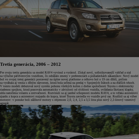
Tretia generácia, 2006 – 2012
Pre svoju tretiu generáciu sa model RAV4 vyvinul a vyrástol. Získal nový, sofistikovanejší vzhľad a stal
sa výlučne päťdverovým vozidlom, čo odrážalo zmeny v preferenciách a požiadavkách zákazníkov. Nový model
bol vo svojej tretej generácii postavený na úplne novej platforme a celkovo bol o 19 cm dlhší, pričom
sa vyrábala aj verzia s dlhým rázvorom, ktorá bola určená na predaj v Spojených štátoch a na ďalších trhoch.
V tomto modeli debutoval nový systém pohonu všetkých kolies z dielne spoločnosti Toyota s elektronicky
riadenou spojkou, ktorá pracovala automaticky v závislosti od rýchlosti vozidla, ovládania škrtiacej klapky,
uhla natočenia volantu a zotrvačnosti. Rozvinuli sa aj jazdné schopnosti modelu RAV4, a to vďaka asistentovi
zjazdu z kopca a asistentovi rozjazdu do kopca, ktoré Toyota zaviedla vo vozidle prvý raz. Rozšíril sa aj výber
motorov: v ponuke boli zážihové motory s objemom 2,0, 2,4, 2,5 a 3,5 litra plus nový 2,2-litrový vznetový
agregát.