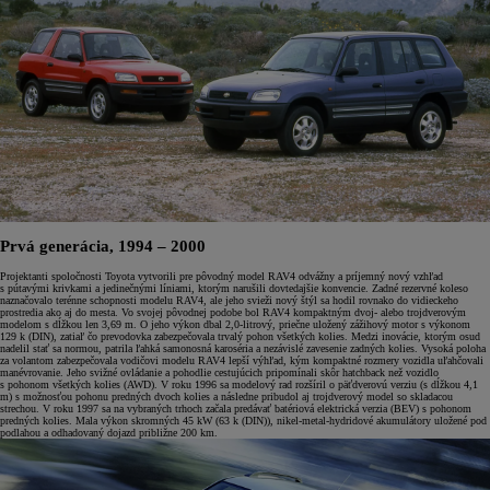
Prvá generácia, 1994 – 2000
Projektanti spoločnosti Toyota vytvorili pre pôvodný model RAV4 odvážny a príjemný nový vzhľad
s pútavými krivkami a jedinečnými líniami, ktorým narušili dovtedajšie konvencie. Zadné rezervné koleso
naznačovalo terénne schopnosti modelu RAV4, ale jeho svieži nový štýl sa hodil rovnako do vidieckeho
prostredia ako aj do mesta. Vo svojej pôvodnej podobe bol RAV4 kompaktným dvoj- alebo trojdverovým
modelom s dĺžkou len 3,69 m. O jeho výkon dbal 2,0-litrový, priečne uložený zážihový motor s výkonom
129 k (DIN), zatiaľ čo prevodovka zabezpečovala trvalý pohon všetkých kolies. Medzi inovácie, ktorým osud
nadelil stať sa normou, patrila ľahká samonosná karoséria a nezávislé zavesenie zadných kolies. Vysoká poloha
za volantom zabezpečovala vodičovi modelu RAV4 lepší výhľad, kým kompaktné rozmery vozidla uľahčovali
manévrovanie. Jeho svižné ovládanie a pohodlie cestujúcich pripomínali skôr hatchback než vozidlo
s pohonom všetkých kolies (AWD). V roku 1996 sa modelový rad rozšíril o päťdverovú verziu (s dĺžkou 4,1
m) s možnosťou pohonu predných dvoch kolies a následne pribudol aj trojdverový model so skladacou
strechou. V roku 1997 sa na vybraných trhoch začala predávať batériová elektrická verzia (BEV) s pohonom
predných kolies. Mala výkon skromných 45 kW (63 k (DIN)), nikel-metal-hydridové akumulátory uložené pod
podlahou a odhadovaný dojazd približne 200 km.