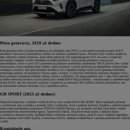
Piata generácia, 2018 až dodnes
Piata generácia bola v Európe uvedená na trh začiatkom roka 2019 a o rok neskôr pomohla modelu RAV4
dosiahnuť celosvetový kumulatívny míľnik 10 miliónov predaných kusov. Pôsobivý štýl vozidla vyjadroval
jeho robustné a zdatné vlastnosti, ktoré začali definovať toto najpredávanejšie SUV na svete a vyžarovali
univerzálny charakter vozidla vhodného na každú príležitosť, ktoré prináša potešenie a zmysel pre
dobrodružstvo. Bolo to prvé SUV postavené na platforme modulárnej architektúry TNGA (Toyota New Global
Architecture), ktorá ponúkala nízke ťažisko, nízku hmotnosť a pevný podvozok na zabezpečenie výnimočného
ovládania a stability. Ako plne hybridný modelový rad v západnej Európe využil štvrtú generáciu hybridnej
technológie pohonu od spoločnosti Toyota spolu s novým 2,5-litrovým hybridným motorom Dynamic Force,
ktorý priniesol významné zvýšenie výkonu, odozvy a účinnosti. Do piatej generácie boli v roku 2020 zahrnuté
aj ďalšie technické inovácie a na trh prišiel prvý model RAV4 Plug-in Hybrid – najvýkonnejší a najefektívnejší
model RAV4, aký bol doposiaľ vyrobený; vyznačoval sa výkonom 306 k (DIN) a rýchlou akceleráciou, ako
aj mimoriadne nízkymi emisiami CO
a spotrebou paliva.
2
GR SPORT (2023 až dodnes)
Najnovšou kapitolou v príbehu vozidla RAV4 je nový model RAV4 GR SPORT. Tento najmladší prírastok
v modelovom rade sa dodáva s prvkami štýlu a vybavenia, ktoré vyjadrujú športový charakter a sofistikovanosť
inšpirovanú pretekárskou platformou TOYOTA GAZOO Racing a jej poslaním vytvárať čoraz lepšie vozidlá
prostredníctvom motoristického športu. Športovejší vzhľad, 19-palcové disky kolies z ľahkých zliatin
a exkluzívne dizajnové prvky dopĺňajú ďalšie vylepšenia zavesenia kolies, zatiaľ čo novo vyladené odpruženie,
ktoré obsahuje nové tuhšie pružiny a nastavenia tlmičov, zlepšuje ovládateľnosť a ponúka podmanivejší zážitok
z jazdy.
Kontaktujte nás