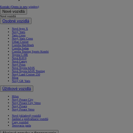
Kontakt
(Opens in new window)
Nové vozidlá
Nové vozidlá
Osobné vozidlá
Nové Aygo X
Nový Yaris
Yaris Cross
Nový Yaris Cross
Urban Cruiser
Corolla Hatchback
Corolla Sedan
Corolla Touring Sports Kombi
Toyota C-HR
Nová RAV4
Nová Camry
Nový Prius
Nová Toyota bZ4X
Nová Toyota bZ4X Touring
Nový Land Cruiser 250
Mirai
Nový GR Yaris
Úžitkové vozidlá
Hilux
Nový Proace City
Nový Proace City Verso
Nový Proace
Nový Proace Verso
Nové (skladové) vozidlá
Jazdené a predvádzacie vozidlá
Ceny vozidiel
Testovacia jazda