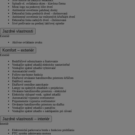
Sivé obšitie na zadných sedadlách
Spínače el. ovládania okien - klavírna čierna
Mirai logo na prahovej lište dverí
Ambientné osvetlenie palubnej dosky
Dekoračná linka predných dverí - chrómovaná
Ambientné osvetlenie na vnútorných kľučkách dverí
Dekoračná linka zadných dverí - chrómovaná
Sivé prešívanie na prednej lakťovej opierke
Jazdné vlastnosti
Exteriér
Aktívne ovládanie zvuku
Komfort – exteriér
Exteriér
Bezkľúčové odomykanie a štartovanie
Vonkajšie spätné zrkadlá elektricky nastaviteľné
Vonkajšie spätné zrkadlá vyhrievané
Automatické svetlá
Follow-me-home funkcia
Diaľkové otváranie batožinového priestoru kľúčom
Dažďový senzor
Diaľkové centrálne zamykanie
Lampy na spätných zrkadlách s projekciou
Otváranie batožinového priestoru - elektrické
Elektricky sklopné vonk. spätné zrkadlá
Automatické vypnutie svetlometov
Pripomenutie vypnutia svetlometov
Otváranie batožinového priestoru na diaľku
Vonkajšie spätné zrkadlá s pamäťou
Vonkajšie spätné zrkadlo s naklápaním pri cúvaní
Jazdné vlastnosti – interiér
Interiér
Elektronická parkovacia brzda s funkciou pridržania
PTC systém zahrievania motora