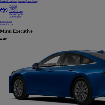
Preskočiť na hlavný obsah
(Press Enter)
Prehľad
Výbava
Ponuka a ceny
Záruka Toyota
Konfigurátor
Konfigurátor
Zmeniť verziu
Mirai
Executive
4-dv.