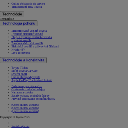
Online objednanie do servisu
Transparentné ceny Toyota
Technológie
Technológie
Technológia pohonu
Elektrifikované vozidlá Toyota
Hybridné elektrické vozidlá
Plug-in hybridné elektrické vozidlá
Hybridné vozidlá
Batériové elektrické vozidlá
Elektrické vozidlá s palivovými článkami
Hybrid 48V
Let's go beyond
Technológie a konektivita
Toyota T-Mate
Súťaž Toyota Car Care
Systém eCall
Online služby/MyToyota
Apple CarPlay™ a Android Auto®
Podmienky pre užívateľov
Oznámenie o zdieľaní údajov
Nastavenia cookies
Zásady ochrany osobných údajov
Pravidlá spracovania osobných údajov
(Opens in new window)
(Opens in new window)
(Opens in new window)
Copyright © Toyota 2026
Kontaktujte nás