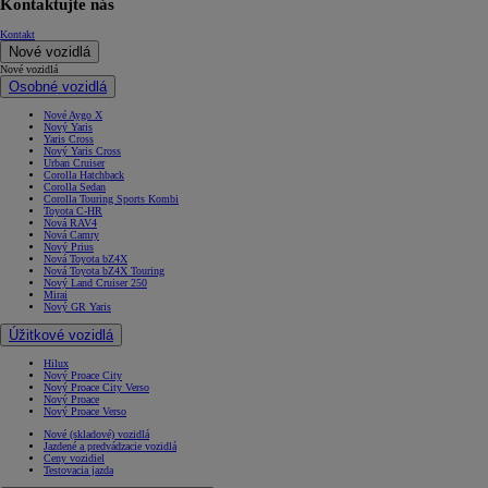
Kontaktujte nás
Kontakt
Nové vozidlá
Nové vozidlá
Osobné vozidlá
Nové Aygo X
Nový Yaris
Yaris Cross
Nový Yaris Cross
Urban Cruiser
Corolla Hatchback
Corolla Sedan
Corolla Touring Sports Kombi
Toyota C-HR
Nová RAV4
Nová Camry
Nový Prius
Nová Toyota bZ4X
Nová Toyota bZ4X Touring
Nový Land Cruiser 250
Mirai
Nový GR Yaris
Úžitkové vozidlá
Hilux
Nový Proace City
Nový Proace City Verso
Nový Proace
Nový Proace Verso
Nové (skladové) vozidlá
Jazdené a predvádzacie vozidlá
Ceny vozidiel
Testovacia jazda