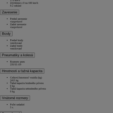
175 km/h
Zrýchlenie z 0 na 100 km/h
9.2 sekúnd
Zavesenie
Predné zavesenie
viacprvkové
Zadné zavesenie
viacprvkové
Brzdy
Predné brzdy
ventilované
Zadné brzdy
ventilované
Pneumatiky a kolesá
Rozmery pneu
235/55 r19
Hmotnosti a ťažná kapacita
Celková hmotnosť vozidla (kg)
2415 kg
Ťažná kapacita brzdeného prívesu
0 kg
Ťažná kapacita nebrzdeného prívesu
0 kg
Vnútorné rozmery
Počet sedadiel
5 s.