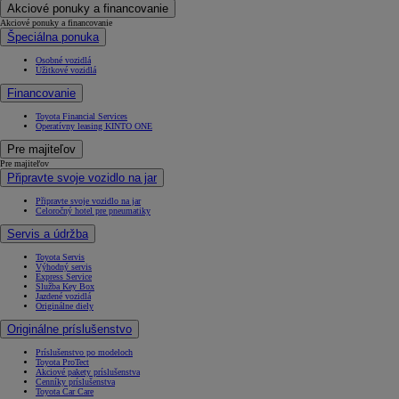
Akciové ponuky a financovanie
Akciové ponuky a financovanie
Špeciálna ponuka
Osobné vozidlá
Úžitkové vozidlá
Financovanie
Toyota Financial Services
Operatívny leasing KINTO ONE
Pre majiteľov
Pre majiteľov
Připravte svoje vozidlo na jar
Připravte svoje vozidlo na jar
Celoročný hotel pre pneumatiky
Servis a údržba
Toyota Servis
Výhodný servis
Express Service
Služba Key Box
Jazdené vozidlá
Originálne diely
Originálne príslušenstvo
Príslušenstvo po modeloch
Toyota ProTect
Akciové pakety príslušenstva
Cenníky príslušenstva
Toyota Car Care