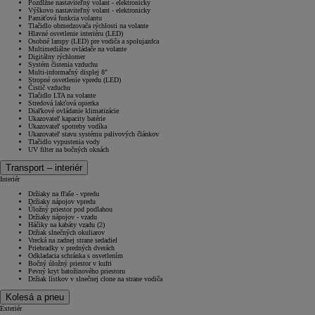
Pozdĺžne nastaviteľný volant - elektronicky
Výškovo nastaviteľný volant - elektronicky
Pamäťová funkcia volantu
Tlačidlo obmedzovača rýchlosti na volante
Hlavné osvetlenie interiéru (LED)
Osobné lampy (LED) pre vodiča a spolujazdca
Multimediálne ovládače na volante
Digitálny rýchlomer
Systém čistenia vzduchu
Multi-informačný displej 8"
Stropné osvetlenie vpredu (LED)
Čistič vzduchu
Tlačidlo LTA na volante
Stredová lakťová opierka
Diaľkové ovládanie klimatizácie
Ukazovateľ kapacity batérie
Ukazovateľ spotreby vodíka
Ukazovateľ stavu systému palivových článkov
Tlačidlo vypustenia vody
UV filter na bočných oknách
Transport – interiér
Interiér
Držiaky na fľaše - vpredu
Držiaky nápojov vpredu
Úložný priestor pod podlahou
Držiaky nápojov - vzadu
Háčiky na kabáty vzadu (2)
Držiak slnečných okuliarov
Vrecká na zadnej strane sedadiel
Priehradky v predných dverách
Odkladacia schránka s osvetlením
Bočný úložný priestor v kufri
Pevný kryt batožinového priestoru
Držiak lístkov v slnečnej clone na strane vodiča
Kolesá a pneu
Exteriér