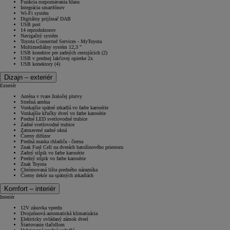
Funkcia rozpoznávania hlasu
Integrácia smartfónov
Wi-Fi systém
Digitálny prijímač DAB
USB port
14 reproduktorov
Navigačný systém
Toyota Connected Services - MyToyota
Multimediálny systém 12,3 "
USB konektor pre zadných cestujúcich (2)
USB v prednej lakťovej opierke 2x
USB konektory (4)
Dizajn – exteriér
Exteriér
Anténa v tvare žraločej plutvy
Strešná anténa
Vonkajšie spätné zrkadlá vo farbe karosérie
Vonkajšie kľučky dverí vo farbe karosérie
Predné LED svetlovodné trubice
Zadné svetlovodné trubice
Zatmavené zadné okná
Čierny difúzor
Predná maska chladiča - čierna
Znak Fuel Cell na dverách batožinového priestoru
Zadný stĺpik vo farbe karosérie
Predný stĺpik vo farbe karosérie
Znak Toyota
Chrómovaná lišta predného nárazníka
Čierny dekór na spätných zrkadlách
Komfort – interiér
Interiér
12V zásuvka vpredu
Dvojzónová automatická klimatizácia
Elektricky ovládaný zámok dverí
Štartovanie tlačidlom