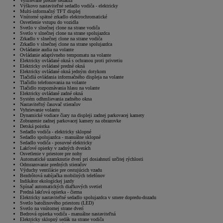
Vyhrievané predné sedadlá
Výškovo nastaviteľné sedadlo vodiča - elektricky
Multi-informačný TFT displej
Vnútorné spätné zrkadlo elektrochromatické
Osvetlenie vstupu do vozidla
Svetlo v slnečnej clone na strane vodiča
Svetlo v slnečnej clone na strane spolujazdca
Zrkadlo v slnečnej clone na strane vodiča
Zrkadlo v slnečnej clone na strane spolujazdca
Ovládanie audia na volante
Ovládanie adaptívneho tempomatu na volante
Elektricky ovládané okná s ochranou proti privretiu
Elektricky ovládané predné okná
Elektricky ovládané okná jedným dotykom
Tlačidlá ovládania informačného displeja na volante
Tlačidlo telefonovania na volante
Tlačidlo rozpoznávania hlasu na volante
Elektricky ovládané zadné okná
Systém odhmlievania zadného okna
Nastaviteľný časovač stieračov
Vyhrievanie volantu
Dynamické vodiace čiary na displeji zadnej parkovacej kamery
Zobrazenie zadnej parkovacej kamery na obrazovke
Detská poistka
Sedadlo vodiča - elektricky sklopné
Sedadlo spolujazdca - manuálne sklopné
Sedadlo vodiča - posuvné elektricky
Lakťové opierky v zadných dverách
Osvetlenie v priestore pre nohy
Automatické uzamknutie dverí pri dosiahnutí určitej rýchlosti
Odmrazovanie predných stieračov
Výduchy ventilácie pre cestujúcich vzadu
Bezdrôtová nabíjačka mobilných telefónov
Indikátor ekologickej jazdy
Spínač automatických diaľkových svetiel
Predná lakťová opierka - čierna
Elektricky nastaviteľné sedadlo spolujazdca v smere dopredu-dozadu
Svetlo batožinového priestoru (LED)
Svetlo na vnútornej strane dverí
Bedrová opierka vodiča - manuálne nastaviteľná
Elektricky sklopný sedák na strane vodiča