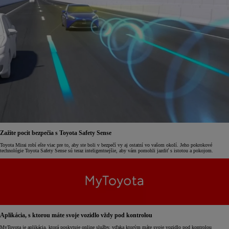
Zažite pocit bezpečia s Toyota Safety Sense
Toyota Mirai robí ešte viac pre to, aby ste boli v bezpečí vy aj ostatní vo vašom okolí. Jeho pokrokové
technológie Toyota Safety Sense sú teraz inteligentnejšie, aby vám pomohli jazdiť s istotou a pokojom.
Aplikácia, s ktorou máte svoje vozidlo vždy pod kontrolou
MyToyota je aplikácia, ktorá poskytuje online služby, vďaka ktorým máte svoje vozidlo pod kontrolou