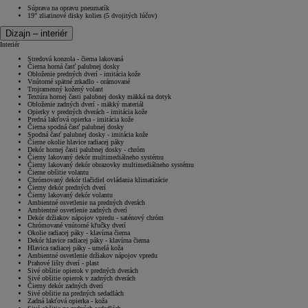
Súprava na opravu pneumatík
19" zliatinové disky kolies (5 dvojitých lúčov)
Dizajn – interiér
Interiér
Stredová konzola - čierna lakovaná
Čierna horná časť palubnej dosky
Obloženie predných dverí - imitácia kože
Vnútorné spätné zrkadlo - orámované
Trojramenný kožený volant
Textúra hornej časti palubnej dosky mäkká na dotyk
Obloženie zadných dverí - mäkký materiál
Opierky v predných dverách - imitácia kože
Predná lakťová opierka - imitácia kože
Čierna spodná časť palubnej dosky
Spodná časť palubnej dosky - imitácia kože
Čierne okolie hlavice radiacej páky
Dekór hornej časti palubnej dosky - chróm
Čierny lakovaný dekór multimediálneho systému
Čierny lakovaný dekór obrazovky multimediálneho systému
Čierne obšitie volantu
Chrómovaný dekór tlačidiel ovládania klimatizácie
Čierny dekór predných dverí
Čierny lakovaný dekór volantu
Ambientné osvetlenie na predných dverách
Ambientné osvetlenie zadných dverí
Dekór držiakov nápojov vpredu - saténový chróm
Chrómované vnútorné kľučky dverí
Okolie radiacej páky - klavírna čierna
Dekór hlavice radiacej páky - klavírna čierna
Hlavica radiacej páky - umelá koža
Ambientné osvetlenie držiakov nápojov vpredu
Prahové lišty dverí - plast
Sivé obšitie opierok v predných dverách
Sivé obšitie opierok v zadných dverách
Čierny dekór zadných dverí
Sivé obšitie na predných sedadlách
Zadná lakťová opierka - koža