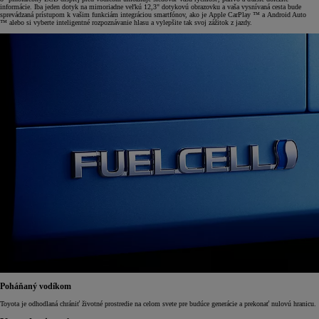
informácie. Iba jeden dotyk na mimoriadne veľkú 12,3" dotykovú obrazovku a vaša vysnívaná cesta bude
sprevádzaná prístupom k vašim funkciám integráciou smartfónov, ako je Apple CarPlay ™ a Android Auto
™ alebo si vyberte inteligentné rozpoznávanie hlasu a vylepšite tak svoj zážitok z jazdy.
Poháňaný vodíkom
Toyota je odhodlaná chrániť životné prostredie na celom svete pre budúce generácie a prekonať nulovú hranicu.