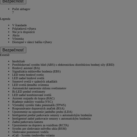
Bezpečnosť
Počet airbagov
7
Legenda
V štandarde
Príplatková výbava
Nie je k dispozícii
Akcia
Výnimka
Dostupné v rámci balíka výbavy
Bezpečnosť
Exteriér
Imobilizér
Protiblokovací systém bŕzd (ABS) s elektronickou distribúciou brzdnej sily (EBD)
Brzdový asistent (BA)
Signalizácia núdzového brzdenia (EBS)
LED tretie brzdové svetlo
LED zadné brzdové svetlá
Smerové svetlá v spätných zrkadlách
LED svetlá denného svietenia
Automatické nastavenie sklonu svetlometov
Bi-LED predné svetlomety
LED zadné kombinované svetlá
Asistent rozjazdu do kopca (HAC)
Riadenie stability vozidla (VSC)
Výstražný systém tlaku pneumatík (TPWS)
Rozpoznávanie dopravných značiek (RSA)
Upozornenie na opustenie jazdného pruhu (LDA)
Inteligentné predné parkovacie senzory s automatickým brzdením
Inteligentné zadné parkovacie senzory s automatickým brzdením
Zadná parkovacia kamera
Upozornenie na dopravu za vozidlom (RCTA)
Systém pre sledovanie mŕtvého uhla (BSM)
Sledovanie pozornosti vodiča
eCall - Systém tiesňového volania