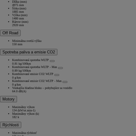
Dĺžka (mm)
4975 mm
Šírka (mm)
1885 mm
Výška (mm)
1480 mm
Rázvor (mm)
2920 mm
Off Road
Minimálna svetlá výška
150 mm
Spotreba paliva a emisie CO2
Kombinovaná spotreba WLTP
0.81 kg/100km
Kombinovaná spotreba WLTP - Max
0.89 kg/100km
Kombinované emisie CO2 WLTP
0 g/km
Kombinované emisie CO2 WLTP - Max
0 g/km
Vonkajšia hladina hluku – pohybujúce sa vozidlo
64.0 dB(A)
Motory
Maximálny výkon
134 (kW/ot.min-1)
Maximálny výkon (k)
182 k
Rýchlosti
Maximálna rýchlosť