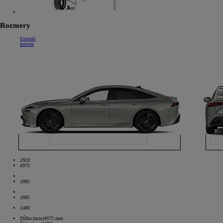
Rozmery
Exteriér
Interiér
2920
4975
1885
1885
1480
Dĺžka (mm)
4975
mm