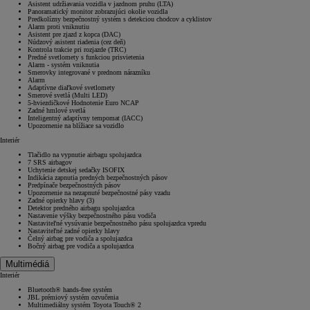
Asistent udržiavania vozidla v jazdnom pruhu (LTA)
Panoramatický monitor zobrazujúci okolie vozidla
Predkolízny bezpečnostný systém s detekciou chodcov a cyklistov
Alarm proti vniknutiu
Asistent pre zjazd z kopca (DAC)
Núdzový asistent riadenia (cez deň)
Kontrola trakcie pri rozjazde (TRC)
Predné svetlomety s funkciou prisvietenia
Alarm - systém vniknutia
Smerovky integrované v prednom nárazníku
Alarm
Adaptívne diaľkové svetlomety
Smerové svetlá (Multi LED)
5-hviezdičkové Hodnotenie Euro NCAP
Zadné hmlové svetlá
Inteligentný adaptívny tempomat (IACC)
Upozornenie na blížiace sa vozidlo
Interiér
Tlačidlo na vypnutie airbagu spolujazdca
7 SRS airbagov
Uchytenie detskej sedačky ISOFIX
Indikácia zapnutia predných bezpečnostných pásov
Predpínače bezpečnostných pásov
Upozornenie na nezapnuté bezpečnostné pásy vzadu
Zadné opierky hlavy (3)
Detektor predného airbagu spolujazdca
Nastavenie výšky bezpečnostného pásu vodiča
Nastaviteľné vysúvanie bezpečnostného pásu spolujazdca vpredu
Nastaviteľné zadné opierky hlavy
Čelný airbag pre vodiča a spolujazdca
Bočný airbag pre vodiča a spolujazdca
Multimédiá
Interiér
Bluetooth® hands-free systém
JBL prémiový systém ozvučenia
Multimediálny systém Toyota Touch® 2