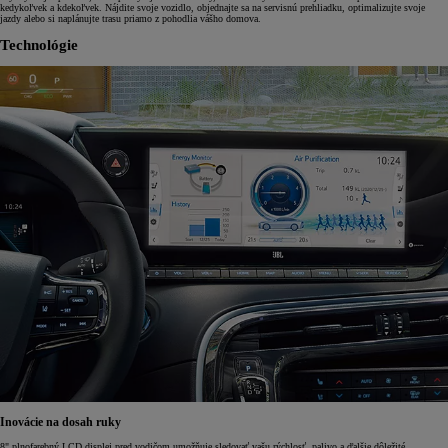
kedykoľvek a kdekoľvek. Nájdite svoje vozidlo, objednajte sa na servisnú prehliadku, optimalizujte svoje
jazdy alebo si naplánujte trasu priamo z pohodlia vášho domova.
Technológie
Inovácie na dosah ruky
8" plnofarebný LCD displej pred vodičom umožňuje sledovať vašu rýchlosť, palivo a ďalšie dôležité