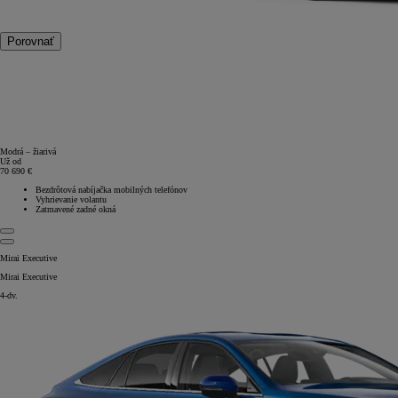
Porovnať
Modrá – žiarivá
Už od
70 690 €
Bezdrôtová nabíjačka mobilných telefónov
Vyhrievanie volantu
Zatmavené zadné okná
Mirai Executive
Mirai Executive
4-dv.