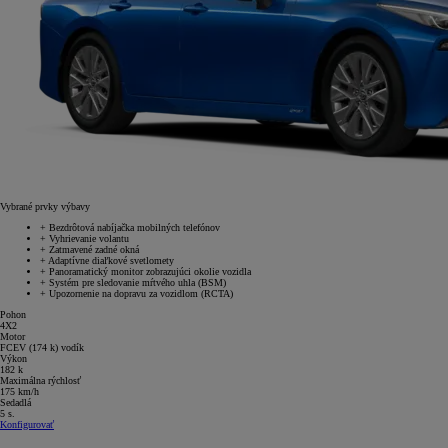
Vybrané prvky výbavy
+
Bezdrôtová nabíjačka mobilných telefónov
+
Vyhrievanie volantu
+
Zatmavené zadné okná
+
Adaptívne diaľkové svetlomety
+
Panoramatický monitor zobrazujúci okolie vozidla
+
Systém pre sledovanie mŕtvého uhla (BSM)
+
Upozornenie na dopravu za vozidlom (RCTA)
Pohon
4X2
Motor
FCEV (174 k) vodík
Výkon
182 k
Maximálna rýchlosť
175 km/h
Sedadlá
5 s.
Konfigurovať