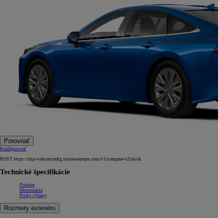
Porovnať
Konfigurovať
POST https://dxp-webcarconfig.toyota-europe.com/v1/compare-v2/sk/sk
Technické špecifikácie
Priestor
Motorizácia
Prvky výbavy
Rozmery exteriéru