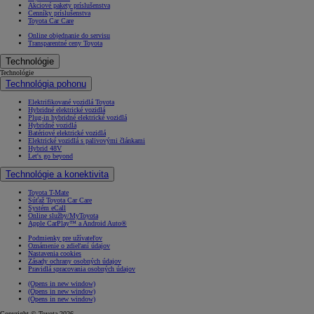
Akciové pakety príslušenstva
Cenníky príslušenstva
Toyota Car Care
Online objednanie do servisu
Transparentné ceny Toyota
Technológie
Technológie
Technológia pohonu
Elektrifikované vozidlá Toyota
Hybridné elektrické vozidlá
Plug-in hybridné elektrické vozidlá
Hybridné vozidlá
Batériové elektrické vozidlá
Elektrické vozidlá s palivovými článkami
Hybrid 48V
Let's go beyond
Technológie a konektivita
Toyota T-Mate
Súťaž Toyota Car Care
Systém eCall
Online služby/MyToyota
Apple CarPlay™ a Android Auto®
Podmienky pre užívateľov
Oznámenie o zdieľaní údajov
Nastavenia cookies
Zásady ochrany osobných údajov
Pravidlá spracovania osobných údajov
(Opens in new window)
(Opens in new window)
(Opens in new window)
Copyright © Toyota 2026