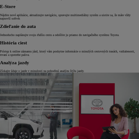
E-Store
Nájdite nové aplikácie, aktualizujte navigáciu, spravujte multimediálny systém a uistite sa, že máte vždy
najnovší softvér.
Zdieľanie do auta
Jednoducho naplánujte svoju ďalšiu cestu a odošlite ju priamo do navigačného systému Toyota.
História ciest
Prístup k online záznamu jázd, ktorý vám poskytne informácie o minulých cestovných trasách, vzdialenosti,
trvaní a spotrebe paliva.
Analýza jazdy
Získajte údaje o jazde v minulosti na pohodlnú analýzu štýlu jazdy.