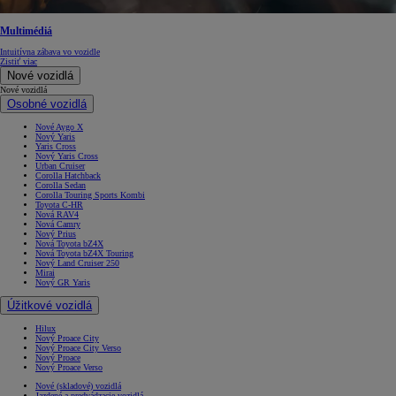
Multimédiá
Intuitívna zábava vo vozidle
Zistiť viac
Nové vozidlá
Nové vozidlá
Osobné vozidlá
Nové Aygo X
Nový Yaris
Yaris Cross
Nový Yaris Cross
Urban Cruiser
Corolla Hatchback
Corolla Sedan
Corolla Touring Sports Kombi
Toyota C-HR
Nová RAV4
Nová Camry
Nový Prius
Nová Toyota bZ4X
Nová Toyota bZ4X Touring
Nový Land Cruiser 250
Mirai
Nový GR Yaris
Úžitkové vozidlá
Hilux
Nový Proace City
Nový Proace City Verso
Nový Proace
Nový Proace Verso
Nové (skladové) vozidlá
Jazdené a predvádzacie vozidlá