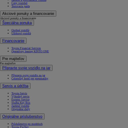
Ceny vozidiel
Testovacia jazda
Akciové ponuky a financovanie
Akciové ponuky a financovanie
Špeciálna ponuka
Osobné vozidlá
Úžitkové vozidlá
Financovanie
Toyota Financial Services
Operatívny leasing KINTO ONE
Pre majiteľov
Pre majiteľov
Připravte svoje vozidlo na jar
Připravte svoje vozidlo na jar
Celoročný hotel pre pneumatiky
Servis a údržba
Toyota Servis
Výhodný servis
Express Service
Služba Key Box
Jazdené vozidlá
Originálne diely
Originálne príslušenstvo
Príslušenstvo po modeloch
Toyota ProTect