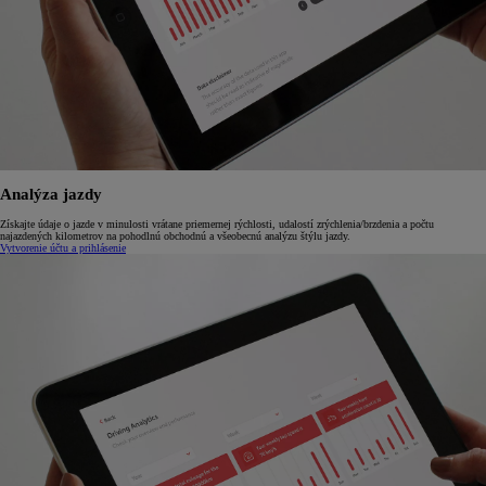
Analýza jazdy
Získajte údaje o jazde v minulosti vrátane priemernej rýchlosti, udalostí zrýchlenia/brzdenia a počtu
najazdených kilometrov na pohodlnú obchodnú a všeobecnú analýzu štýlu jazdy.
Vytvorenie účtu a prihlásenie