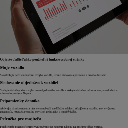
Objavte ďalšie ľahko použiteľné funkcie osobnej stránky
Moje vozidlo
Skontrolujte servisnú históriu svojho vozidla, termín obnovenia poistenia a mnoho ďalšieho.
Sledovanie objednávok vozidiel
Sledujte aktuálny stav svojho novoobjednaného vozidla a získajte aktuálne informácie o jeho dodaní u
miestneho predajcu Toyota.
Pripomienky denníka
Aktivujte si pripomenutia, aby ste nezabudli na dôležité udalosti týkajúce sa vozidla, ako je výmena
pneumatík, rezervácia termínu servisnej prehliadky a mnohé ďalšie.
Príručka pre majiteľa
Použite naše praktické online vyhľadávanie na nájdenie návodu na obsluhu vášho vozidla.