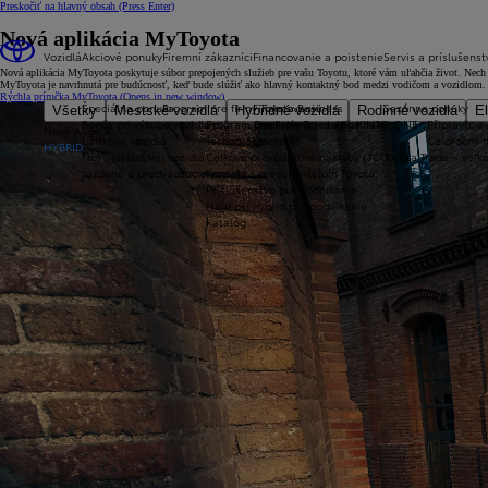
Preskočiť na hlavný obsah
(Press Enter)
Nová aplikácia MyToyota
Vozidlá
Akciové ponuky
Firemní zákazníci
Financovanie a poistenie
Servis a príslušenst
Nová aplikácia MyToyota poskytuje súbor prepojených služieb pre vašu Toyotu, ktoré vám uľahčia život. Nec
MyToyota je navrhnutá pre budúcnosť, keď bude slúžiť ako hlavný kontaktný bod medzi vodičom a vozidlom.
Rýchla príručka MyToyota
(Opens in new window)
Špeciálna ponuka
Program pre firmy Toyota Business
Financovanie
Sezónne ponuky
Všetky
Mestské vozidlá
Hybridné vozidlá
Rodinné vozidlá
El
Bonus pri výkupe vozidla
Program pre firmy Toyota Business
Operatívny leasing KINTO ONE
Připravte sv
Nové Aygo X
Úžitkové vozidlá
Technológie
Poistenie
Celoročný 
HYBRID
Nové (skladové) vozidlá
Celkové prevádzkové náklady (TCO)
Toyota Trade – veľ
Jazdené a predvádzacie vozidlá
Kontakt s predstaviteľom Toyota
Príslušenstvo pre podnikanie
Najlepší hybrid pre podnikanie
Katalóg