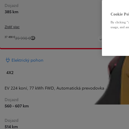
Dojazd
385 km
Cookie Pol
By clicking “
Zistiť viac
usage, and ass
37 490 €
39 990 €
1
Elektrický pohon
4X2
EV 224 koní, 77 kWh FWD
,
Automatická prevodovka
Dojazd
560 - 607 km
Dojazd
514 km