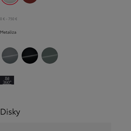
Biela - platinová
Oranžová - sopečná
0 €
-
750 €
Metalíza
Sivá – manhattan
Čierna - hviezdna
Sivá - minerálna
Prejsť
na
360°
pohľad
Od
16 690 €
s DPH
vr. zvýhodnenia
1 000 €
a bonusu za výkup
500 €
Disky
Nový Yaris Cross
HYBRID