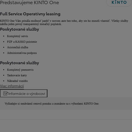
Predstavujeme KINTO One
Full Service Operatívny leasing
KINTO One Vám prináša možnosť jazdiť v novom aute bez toho, aby ste ho museli vlastniť. Všetky služby
zahŕňa jeden pevný transparentný mesačný poplatok.
Poskytované služby
Kompletný servis
PZP a KASKO poistenie
Asistenčná služba
Administratívna podpora
Poskytované služby
Kompletný pneuservis
Tankovacie karty
Náhradné vozidlo
Viac informácií
Informácie o výrobcovi
Vyžiadajte si nezáväznú cenovú ponuku a zoznámte sa s výhodami KINTO One.