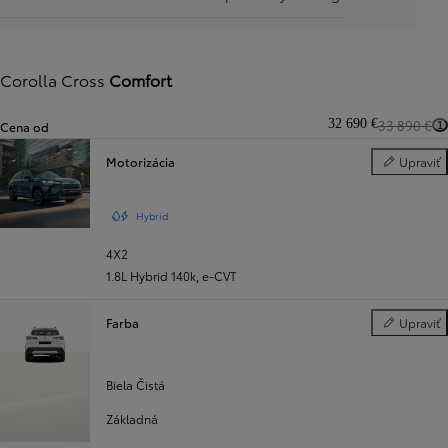
Corolla Cross
Comfort
32 690 €
33 890 €
Cena od
1
Motorizácia
Upraviť
Motorizácia
Hybrid
4X2
1.8L Hybrid 140k
,
e‑CVT
Farba
Upraviť
Farba
Biela Čistá
Základná