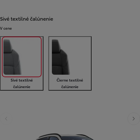
Sivé textilné čalúnenie
V cene
Sivé textilné
Čierne textilné
čalúnenie
čalúnenie
Predchádzajúca stránka
Ďalši