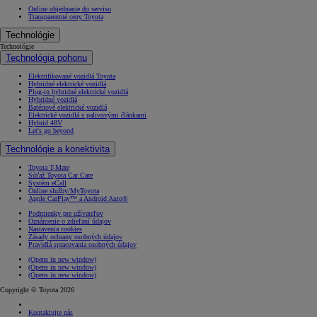
Online objednanie do servisu
Transparentné ceny Toyota
Technológie
Technológie
Technológia pohonu
Elektrifikované vozidlá Toyota
Hybridné elektrické vozidlá
Plug-in hybridné elektrické vozidlá
Hybridné vozidlá
Batériové elektrické vozidlá
Elektrické vozidlá s palivovými článkami
Hybrid 48V
Let's go beyond
Technológie a konektivita
Toyota T-Mate
Súťaž Toyota Car Care
Systém eCall
Online služby/MyToyota
Apple CarPlay™ a Android Auto®
Podmienky pre užívateľov
Oznámenie o zdieľaní údajov
Nastavenia cookies
Zásady ochrany osobných údajov
Pravidlá spracovania osobných údajov
(Opens in new window)
(Opens in new window)
(Opens in new window)
Copyright © Toyota 2026
Kontaktujte nás