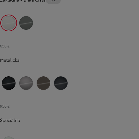
Biela Čistá
Sivá - khaki
650 €
Metalická
Čierna - nočná obloha
Strieborná - kovová
Hnedá - bahenná
Modrosivá - oceľová
950 €
Špeciálna