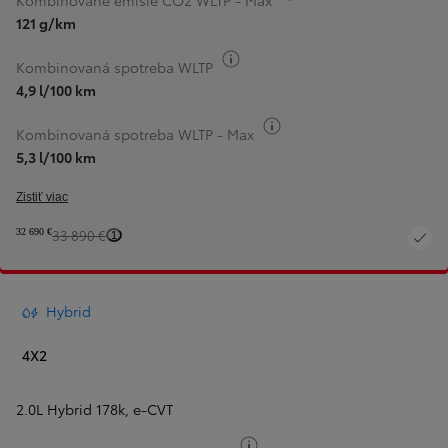
Kombinované emisie CO2 WLTP - Max
121 g/km
Informácie k spotrebe paliva
Kombinovaná spotreba WLTP
4,9 l/100 km
Informácie k spotrebe pa
Kombinovaná spotreba WLTP - Max
5,3 l/100 km
Zistiť viac
32 690 €
33 890 €
1
Hybrid
4X2
2.0L Hybrid 178k
,
e‑CVT
Informácie k spotrebe paliv