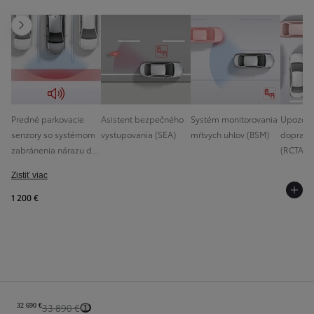
Ďalšia stránka
Predné parkovacie
Asistent bezpečného
Systém monitorovania
Upozorn
senzory so systémom
vystupovania (SEA)
mŕtvych uhlov (BSM)
dopravu
zabránenia nárazu do
(RCTA) 
prekážky (ICS) s
brzdení
Zistiť viac
detekciou objektov
vozidlá
1 200 €
Sumár konfigurácie
32 690 €
33 890 €
1