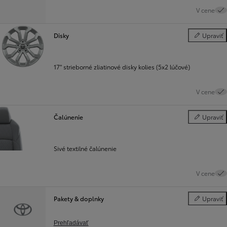
V cene
Disky
Upraviť
Disky
17" strieborné zliatinové disky kolies (5x2 lúčové)
V cene
Čalúnenie
Upraviť
Čalúnenie
Sivé textilné čalúnenie
V cene
Pakety & doplnky
Upraviť
Pakety & do
Prehľadávať