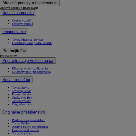
Akciové ponuky a financovanie
Akciové ponuky a financovanie
Špeciálna ponuka
Osobné vozidlá
Úžitkové vozidlá
Financovanie
Toyota Financial Services
Operatívny leasing KINTO ONE
Pre majiteľov
Pre majiteľov
Připravte svoje vozidlo na jar
Připravte svoje vozidlo na jar
Celoročný hotel pre pneumatiky
Servis a údržba
Toyota Servis
Výhodný servis
Express Service
Služba Key Box
Jazdené vozidlá
Originálne diely
Originálne príslušenstvo
Príslušenstvo po modeloch
Toyota ProTect
Akciové pakety príslušenstva
Cenníky príslušenstva
Toyota Car Care