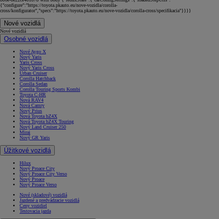
{"configure":"https://toyota.pkauto.eu/nove-vozidla/corolla-
cross/konfigurator","specs":"https://toyota.pkauto.eu/nove-vozidla/corolla-cross/specifikacia"}}}}
Nové vozidlá
Nové vozidlá
Osobné vozidlá
Nové Aygo X
Nový Yaris
Yaris Cross
Nový Yaris Cross
Urban Cruiser
Corolla Hatchback
Corolla Sedan
Corolla Touring Sports Kombi
Toyota C-HR
Nová RAV4
Nová Camry
Nový Prius
Nová Toyota bZ4X
Nová Toyota bZ4X Touring
Nový Land Cruiser 250
Mirai
Nový GR Yaris
Úžitkové vozidlá
Hilux
Nový Proace City
Nový Proace City Verso
Nový Proace
Nový Proace Verso
Nové (skladové) vozidlá
Jazdené a predvádzacie vozidlá
Ceny vozidiel
Testovacia jazda