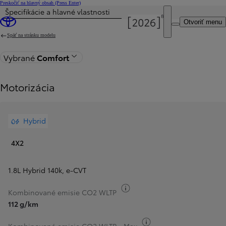
Preskočiť na hlavný obsah
(Press Enter)
Špecifikácie a hlavné vlastnosti
Cena je aktualizovaná Cena vašej konfigurácie je 32 690 €.
Otvoriť menu
Späť na stránku modelu
Vybrané
Comfort
Motorizácia
Hybrid
4X2
1.8L Hybrid 140k
,
e‑CVT
Informácie k spotrebe paliv
Kombinované emisie CO2 WLTP
112 g/km
Informácie k spotrebe