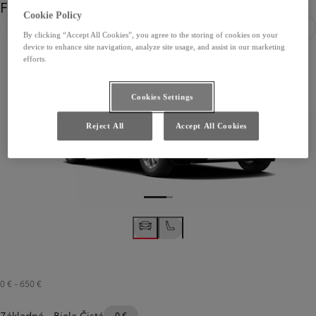
Farba
Cookie Policy
Predchádzajúca stránka
Ďalši
By clicking “Accept All Cookies”, you agree to the storing of cookies on your
device to enhance site navigation, analyze site usage, and assist in our marketing
efforts.
Cookies Settings
Reject All
Accept All Cookies
0 €
-
650 €
Základná
-
Biela Čistá
0 €