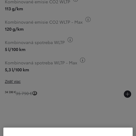
Kombinované emisie CO2 WLTP
113 g/km
Informácie k spotrebe
Kombinované emisie CO2 WLTP - Max
120 g/km
Informácie k spotrebe paliva
Kombinovaná spotreba WLTP
5 l/100 km
Informácie k spotrebe pa
Kombinovaná spotreba WLTP - Max
5,3 l/100 km
Zistiť viac
34 590 €
35 790 €
1