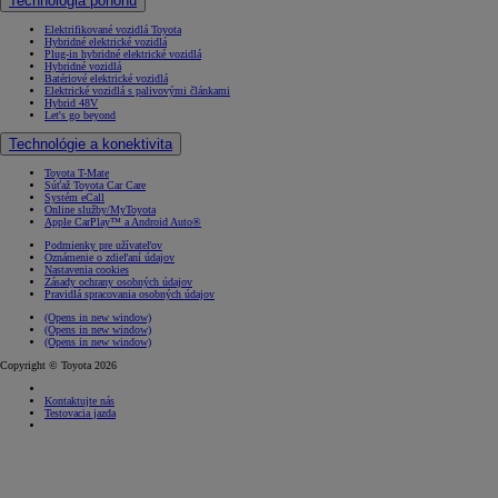
Technológia pohonu
Elektrifikované vozidlá Toyota
Hybridné elektrické vozidlá
Plug-in hybridné elektrické vozidlá
Hybridné vozidlá
Batériové elektrické vozidlá
Elektrické vozidlá s palivovými článkami
Hybrid 48V
Let's go beyond
Technológie a konektivita
Toyota T-Mate
Súťaž Toyota Car Care
Systém eCall
Online služby/MyToyota
Apple CarPlay™ a Android Auto®
Podmienky pre užívateľov
Oznámenie o zdieľaní údajov
Nastavenia cookies
Zásady ochrany osobných údajov
Pravidlá spracovania osobných údajov
(Opens in new window)
(Opens in new window)
(Opens in new window)
Copyright © Toyota 2026
Kontaktujte nás
Testovacia jazda