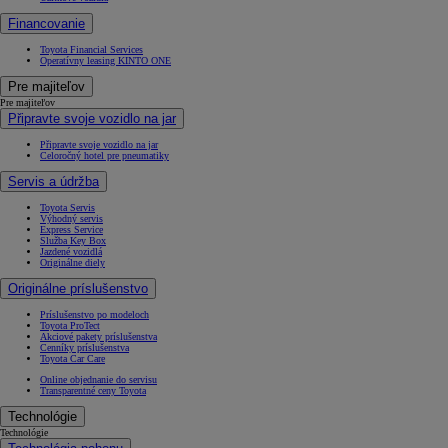
Financovanie
Toyota Financial Services
Operatívny leasing KINTO ONE
Pre majiteľov
Pre majiteľov
Připravte svoje vozidlo na jar
Připravte svoje vozidlo na jar
Celoročný hotel pre pneumatiky
Servis a údržba
Toyota Servis
Výhodný servis
Express Service
Služba Key Box
Jazdené vozidlá
Originálne diely
Originálne príslušenstvo
Príslušenstvo po modeloch
Toyota ProTect
Akciové pakety príslušenstva
Cenníky príslušenstva
Toyota Car Care
Online objednanie do servisu
Transparentné ceny Toyota
Technológie
Technológie