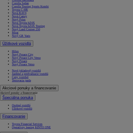
Corolla Sedan
Corolla Touring Sports Kombi
Toyota C-HR
Nová RAV4
Nová Camry
Nový Prius
Nová Toyota bZ4X
Nová Toyota bZ4X Touring
Nový Land Cruiser 250
Mirai
Nový GR Yaris
Úžitkové vozidlá
Hilux
Nový Proace City
Nový Proace City Verso
Nový Proace
Nový Proace Verso
Nové (skladové) vozidlá
Jazdené a predvádzacie vozidlá
Ceny vozidiel
Testovacia jazda
Akciové ponuky a financovanie
Akciové ponuky a financovanie
Špeciálna ponuka
Osobné vozidlá
Úžitkové vozidlá
Financovanie
Toyota Financial Services
Operatívny leasing KINTO ONE