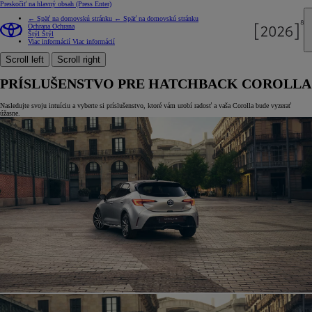
Preskočiť na hlavný obsah
(Press Enter)
← Späť na domovskú stránku
← Späť na domovskú stránku
Ochrana
Ochrana
Štýl
Štýl
Viac informácií
Viac informácií
Scroll left
Scroll right
PRÍSLUŠENSTVO PRE HATCHBACK COROLLA
Nasledujte svoju intuíciu a vyberte si príslušenstvo, ktoré vám urobí radosť a vaša Corolla bude vyzerať
úžasne.