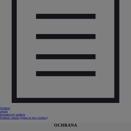
Stiahnuť
cenník
Kontaktovať predajcu
Stiahnuť cenník
(Opens in new window)
OCHRANA