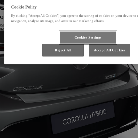
Cookie Policy
By clicking “Accept All Cookies”, you agree to the storing of cookies on your device to 
OCHRANNÁ LIŠTA PRE ZADNÝ NÁRAZNÍK
navigation, analyze site usage, and assist in our marketing efforts.
Odolná ochrana laku, ktorá sa osvedčí pri každom nakladaní a vykladaní batožiny z kufra.
[Katalógové číslo PW178-02006]
Cookies Settings
Reject All
Accept All Cookies