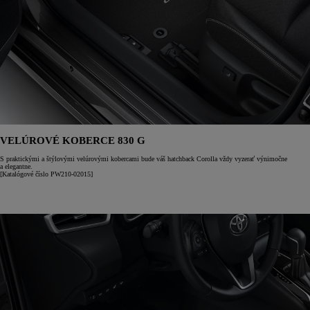
VELÚROVÉ KOBERCE 830 G
S praktickými a štýlovými velúrovými kobercami bude váš hatchback Corolla vždy vyzerať výnimočne
a elegantne.
[Katalógové číslo PW210-02015]