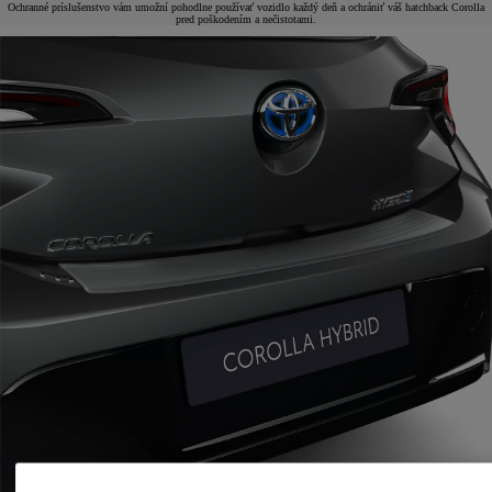
Ochranné príslušenstvo vám umožní pohodlne používať vozidlo každý deň a ochrániť váš hatchback Corolla
pred poškodením a nečistotami.