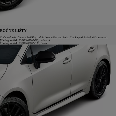
BOČNÉ LIŠTY
Chrómové alebo čierne bočné lišty chránia dvere vášho hatchbacku Corolla pred drobnými škrabancami.
[Katalógové číslo PW405-02002-01], chrómová
[Katalógové čislo PW405-02002-CA], čierna