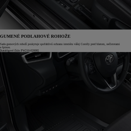
GUMENÉ PODLAHOVÉ ROHOŽE
Sada gumových rohoží poskytuje spoľahlivú ochranu interiéru vášej Corolly pred blatom, nečistotami
a špinou.
[katalógové číslo PW210-02008]