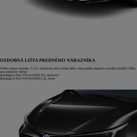
OZDOBNÁ LIŠTA PREDNÉHO NÁRAZNÍKA
Vďaka tomuto doplnku, či už v chrómovej alebo čiernej farbe, získa predný nárazník a mriežka chladiča Vášho
auta jedinečný vzhľad.
[Katalógové číslo PW156-02005-01], chrómové
[Katalógové číslo PW156-02005-CA], čierne