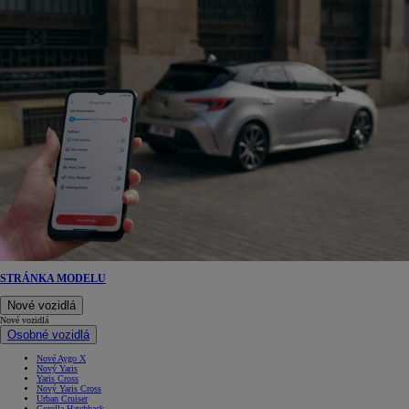
STRÁNKA MODELU
Nové vozidlá
Nové vozidlá
Osobné vozidlá
Nové Aygo X
Nový Yaris
Yaris Cross
Nový Yaris Cross
Urban Cruiser
Corolla Hatchback