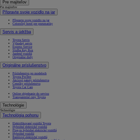
Pre majiteľov
Pre majiteľov
Připravte svoje vozidlo na jar
Připravte svoje vozidlo na jar
Celoročný hotel pre pneumatiky
Servis a údržba
Toyota Servis
Výhodný servis
Express Service
Služba Key Box
Jazdené vozidlá
Originálne diely
Originálne príslušenstvo
Príslušenstvo po modeloch
Toyota ProTect
Akciové pakety príslušenstva
Cenníky príslušenstva
Toyota Car Care
Online objednanie do servisu
Transparentné ceny Toyota
Technológie
Technológie
Technológia pohonu
Elektrifikované vozidlá Toyota
Hybridné elektrické vozidlá
Plug-in hybridné elektrické vozidlá
Hybridné vozidlá
Batériové elektrické vozidlá