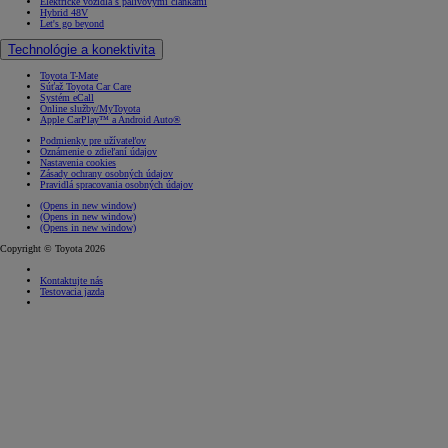
Elektrické vozidlá s palivovými článkami
Hybrid 48V
Let's go beyond
Technológie a konektivita
Toyota T-Mate
Súťaž Toyota Car Care
Systém eCall
Online služby/MyToyota
Apple CarPlay™ a Android Auto®
Podmienky pre užívateľov
Oznámenie o zdieľaní údajov
Nastavenia cookies
Zásady ochrany osobných údajov
Pravidlá spracovania osobných údajov
(Opens in new window)
(Opens in new window)
(Opens in new window)
Copyright © Toyota 2026
Kontaktujte nás
Testovacia jazda