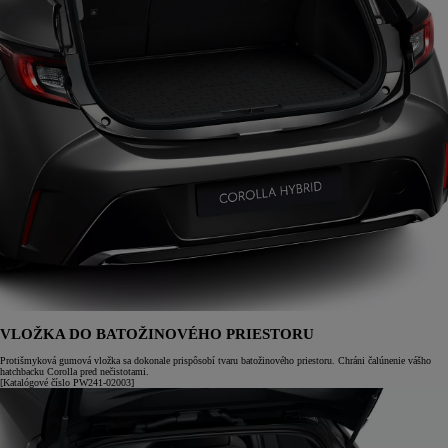
VLOŽKA DO BATOŽINOVÉHO PRIESTORU
Protišmyková gumová vložka sa dokonale prispôsobí tvaru batožinového priestoru. Chráni čalúnenie vášho
hatchbacku Corolla pred nečistotami.
[Katalógové číslo PW241-02003]