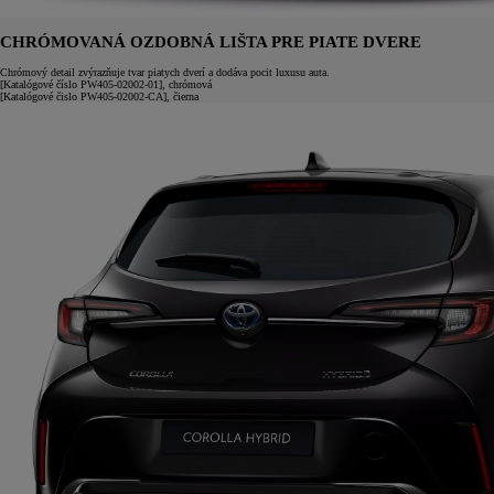
CHRÓMOVANÁ OZDOBNÁ LIŠTA PRE PIATE DVERE
Chrómový detail zvýrazňuje tvar piatych dverí a dodáva pocit luxusu auta.
[Katalógové číslo PW405-02002-01], chrómová
[Katalógové čislo PW405-02002-CA], čierna