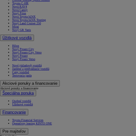
Toyota C-HR
Nová RAV4
Nová Camry
Nový Prius
Nová Toyota bZ4X
Nová Toyota bZ4X Touring
Nový Land Cruiser 250
Mirai
Nový GR Yaris
Úžitkové vozidlá
Hilux
Nový Proace City
Nový Proace City Verso
Nový Proace
Nový Proace Verso
Nové (skladové) vozidlá
Jazdené a predvádzacie vozidlá
Ceny vozidiel
Testovacia jazda
Akciové ponuky a financovanie
Akciové ponuky a financovanie
Špeciálna ponuka
Osobné vozidlá
Úžitkové vozidlá
Financovanie
Toyota Financial Services
Operatívny leasing KINTO ONE
Pre majiteľov