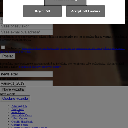
neobyčajnom vozidle.
Reject All
Accept All Cookies
Povedzte nám niečo o sebe.
Prihlásením sa na odber noviniek dávam súhlas so spracovaním mojich osobných údajov v zmysle Vyhlásenia
o ochrane osobných údajov.
Súhlasím so
Zásadami ochrany osobných údajov na účely spracovania vašich osobných údajov v rámci
služieb zasielania noviniek
Poslať
Informácie, ktoré poskytnete, nebudú použité na iné účely, ako je splnenie vašej požiadavky. Viac informácií
nájdete v našich
pravidlách ochrany osobných údajov
.
Form campaign
Nové vozidlá
Nové vozidlá
Osobné vozidlá
Nové Aygo X
Nový Yaris
Yaris Cross
Nový Yaris Cross
Urban Cruiser
Corolla Hatchback
Corolla Sedan
Corolla Touring Sports Kombi