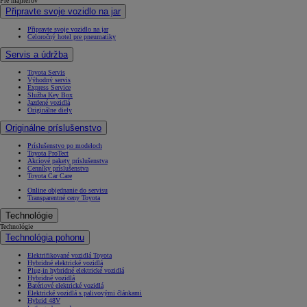
Pre majiteľov
Připravte svoje vozidlo na jar
Připravte svoje vozidlo na jar
Celoročný hotel pre pneumatiky
Servis a údržba
Toyota Servis
Výhodný servis
Express Service
Služba Key Box
Jazdené vozidlá
Originálne diely
Originálne príslušenstvo
Príslušenstvo po modeloch
Toyota ProTect
Akciové pakety príslušenstva
Cenníky príslušenstva
Toyota Car Care
Online objednanie do servisu
Transparentné ceny Toyota
Technológie
Technológie
Technológia pohonu
Elektrifikované vozidlá Toyota
Hybridné elektrické vozidlá
Plug-in hybridné elektrické vozidlá
Hybridné vozidlá
Batériové elektrické vozidlá
Elektrické vozidlá s palivovými článkami
Hybrid 48V