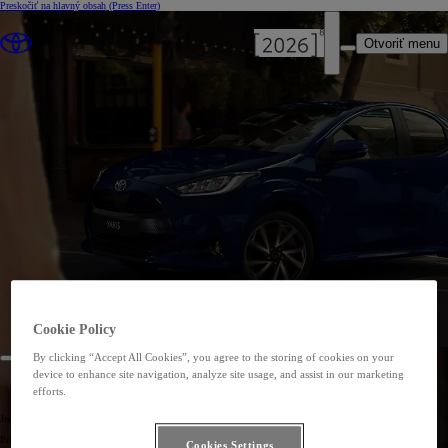
Preskočiť na hlavný obsah
(Press Enter)
Otvoriť menu
Cookie Policy
By clicking “Accept All Cookies”, you agree to the storing of cookies on your
device to enhance site navigation, analyze site usage, and assist in our marketing
efforts.
YARIS NEWSLETTER
Jednoduchosť je nový trend.
Prihláste sa k získaniu najnovších informácií o Toyote Yaris a buďte prvý, kto sa dozvie viac o tomto
Cookies Settings