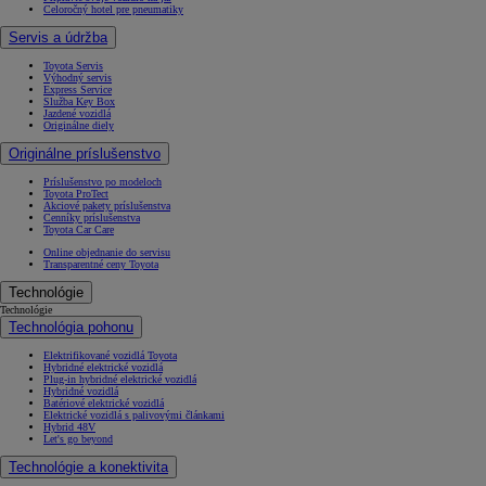
Celoročný hotel pre pneumatiky
Servis a údržba
Toyota Servis
Výhodný servis
Express Service
Služba Key Box
Jazdené vozidlá
Originálne diely
Originálne príslušenstvo
Príslušenstvo po modeloch
Toyota ProTect
Akciové pakety príslušenstva
Cenníky príslušenstva
Toyota Car Care
Online objednanie do servisu
Transparentné ceny Toyota
Technológie
Technológie
Technológia pohonu
Elektrifikované vozidlá Toyota
Hybridné elektrické vozidlá
Plug-in hybridné elektrické vozidlá
Hybridné vozidlá
Batériové elektrické vozidlá
Elektrické vozidlá s palivovými článkami
Hybrid 48V
Let's go beyond
Technológie a konektivita