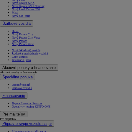
Nová Toyota bZ4X
Nová Toyota bZ4X Touring
Nový Land Cruiser 250
Mirai
Nový GR Yaris
Úžitkové vozidlá
Hilux
Nový Proace City
Nový Proace City Verso
Nový Proace
Nový Proace Verso
Nové (skladové) vozidlá
Jazdené a predvádzacie vozidlá
Ceny vozidiel
Testovacia jazda
Akciové ponuky a financovanie
Akciové ponuky a financovanie
Špeciálna ponuka
Osobné vozidlá
Úžitkové vozidlá
Financovanie
Toyota Financial Services
Operatívny leasing KINTO ONE
Pre majiteľov
Pre majiteľov
Připravte svoje vozidlo na jar
Připravte svoje vozidlo na jar