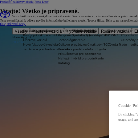
Preskočiť na hlavný obsah
(Press Enter)
Vitajte! Všetko je pripravené.
Vozidlá
Akciové ponuky
Firemní zákazníci
Financovanie a poistenie
Servis a príslušenst
Teraz ste prihlásení k odberu nového informačného bulletinu o modeli Toyota Hilux. Tešte sa na najnovšie sp
Ďalej než vedú cesty.
Špeciálna ponuka
Program pre firmy Toyota Business
Financovanie
Sezónne ponuky
Všetky
Mestské vozidlá
Hybridné vozidlá
Rodinné vozidlá
El
Bonus pri výkupe vozidla
Program pre firmy Toyota Business
Operatívny leasing KINTO ONE
Připravte sv
Nové Aygo X
Úžitkové vozidlá
Technológie
Poistenie
Celoročný 
HYBRID
Nové (skladové) vozidlá
Celkové prevádzkové náklady (TCO)
Toyota Trade – veľ
Jazdené a predvádzacie vozidlá
Kontakt s predstaviteľom Toyota
Príslušenstvo pre podnikanie
Najlepší hybrid pre podnikanie
Katalóg
Cookie Pol
By clicking “
usage, and ass