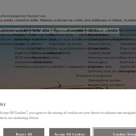
vo
Technológie
Svet Toyota
O nás
rávy, ponuky a exkluzívne ukážky. Medzitým sa dozviete viac o sľube, ktorý dodržiavame vo všetkom, čo robíme
Technológie a konektivita
Svet Toyota
Pre zákazníkov
Toyota prestavby
Servis a údržba
Technológia pohon
ektrické vozidlá
SUV 4X4
Športové vozidlá
Úžitkové vozidlá
oje vozidlo na jar
Toyota T-Mate
Novinky Toyota
Testovacia jazda
Základné informácie
Toyota Servis
Beyond Ze
hotel pre pneumatiky
Súťaž Toyota Car Care
Kontaktné údaje
Zvažujem kúpu Toyoty
Ponuka dostupných vozidiel
Výhodný servis - Program 3+
Elektrifiko
koobchodný predaj
Systém eCall
Kariéra
Objednávka do servisu
Express Service
Hybridné e
Online služby/MyToyota
O nas
Dotaz na príslušenstvo a náhradný diel
Služba Key Box
Plug-in hyb
Apple CarPlay™ a Android Auto®
Toyota vo svete
Ostatné služby
Jazdené vozidlá
Hybridné v
WLTP metodika merania emisii
Toyota Way
Informácia pre servisy
Batériové e
Dostupnosť online služieb
Udržateľnosť
Homologácie
Elektrické 
Informácie o prevencii a nakladaní s odpadovými batériami
Originálne diely
Hybrid 48V
Celoročný hotel pre pneumatiky
Let's go b
Originálne príslušenstvo
Zabezpečenie vozidiel
Akciové ťažné zariadenia
Príslušenstvo po modeloch
Toyota ProTect
Akciové pakety príslušenstva
Cenníky príslušenstva
icy
Toyota Car Care
Toyota HomeCharge
Accept All Cookies”, you agree to the storing of cookies on your device to enhance site navigation
ist in our marketing efforts.
Reject All
Accept All Cookies
Cookies Setti