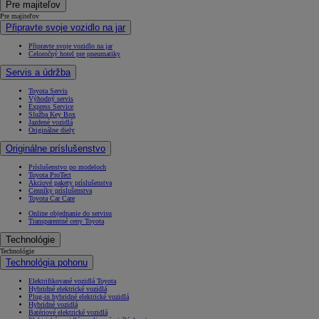
Pre majiteľov
Pre majiteľov
Připravte svoje vozidlo na jar
Připravte svoje vozidlo na jar
Celoročný hotel pre pneumatiky
Servis a údržba
Toyota Servis
Výhodný servis
Express Service
Služba Key Box
Jazdené vozidlá
Originálne diely
Originálne príslušenstvo
Príslušenstvo po modeloch
Toyota ProTect
Akciové pakety príslušenstva
Cenníky príslušenstva
Toyota Car Care
Online objednanie do servisu
Transparentné ceny Toyota
Technológie
Technológie
Technológia pohonu
Elektrifikované vozidlá Toyota
Hybridné elektrické vozidlá
Plug-in hybridné elektrické vozidlá
Hybridné vozidlá
Batériové elektrické vozidlá