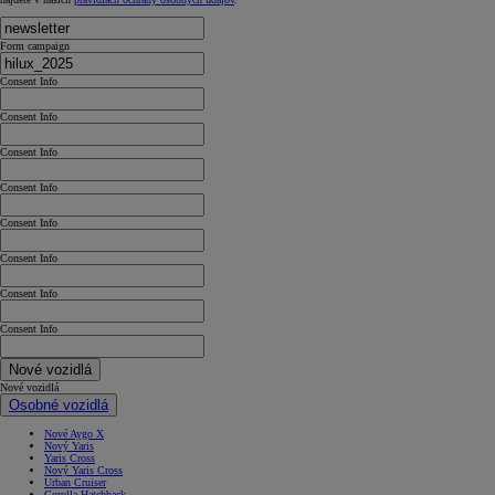
Form campaign
Consent Info
Consent Info
Consent Info
Consent Info
Consent Info
Consent Info
Consent Info
Consent Info
Nové vozidlá
Nové vozidlá
Osobné vozidlá
Nové Aygo X
Nový Yaris
Yaris Cross
Nový Yaris Cross
Urban Cruiser
Corolla Hatchback