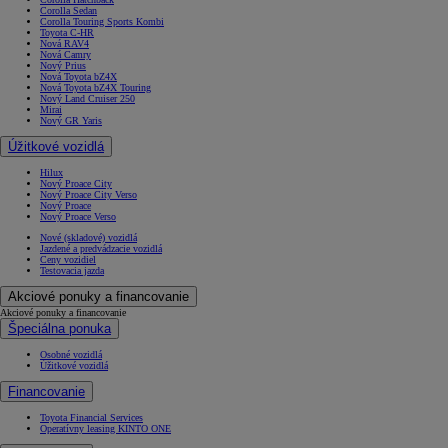
Corolla Sedan
Corolla Touring Sports Kombi
Toyota C-HR
Nová RAV4
Nová Camry
Nový Prius
Nová Toyota bZ4X
Nová Toyota bZ4X Touring
Nový Land Cruiser 250
Mirai
Nový GR Yaris
Úžitkové vozidlá
Hilux
Nový Proace City
Nový Proace City Verso
Nový Proace
Nový Proace Verso
Nové (skladové) vozidlá
Jazdené a predvádzacie vozidlá
Ceny vozidiel
Testovacia jazda
Akciové ponuky a financovanie
Akciové ponuky a financovanie
Špeciálna ponuka
Osobné vozidlá
Úžitkové vozidlá
Financovanie
Toyota Financial Services
Operatívny leasing KINTO ONE