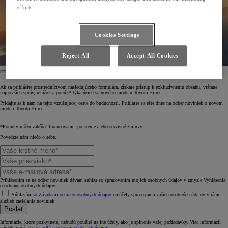
efforts.
Cookies Settings
Reject All
Accept All Cookies
Ak sa prihlásite prostredníctvom nasledujúceho formulára, získate prístup k exkluzívnemu obsahu, vrátane
najnovších správ, ukážok a ponúk* týkajúcich sa nového modelu Toyota Hilux.
Pridajte sa k nám na tejto vzrušujúcej ceste do budúcnosti. Prihláste sa ešte dnes na odber noviniek o novom
modeli Toyota Hilux.
*Ponuky môžu zahŕňať financovanie, poistenie alebo servisné zmluvy.
Povedzte nám niečo o sebe.
Prihlásením sa na odber noviniek dávam súhlas so spracovaním mojich osobných údajov v zmysle Vyhlásenia
o ochrane osobných údajov.
Súhlasím so
Zásadami ochrany osobných údajov
na účely spracovania vašich osobných údajov v rámci
služieb zasielania noviniek
Poslať
Informácie, ktoré poskytnete, nebudú použité na iné účely, ako je splnenie vašej požiadavky. Viac informácií
nájdete v našich
pravidlách ochrany osobných údajov
.