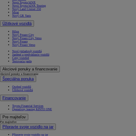
Nová Toyota bZ4X
Nová Toyota bZ4X Touring
Nový Land Cruiser 250
Mirai
Nový GR Yaris
Úžitkové vozidlá
Hilux
Nový Proace City
Nový Proace City Verso
Nový Proace
Nový Proace Verso
Nové (skladové) vozidlá
Jazdené a predvádzacie vozidlá
Ceny vozidiel
Testovacia jazda
Akciové ponuky a financovanie
Akciové ponuky a financovanie
Špeciálna ponuka
Osobné vozidlá
Úžitkové vozidlá
Financovanie
Toyota Financial Services
Operatívny leasing KINTO ONE
Pre majiteľov
Pre majiteľov
Připravte svoje vozidlo na jar
Připravte svoje vozidlo na jar