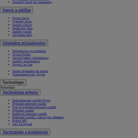
Celoročný hotel pre pneumatiky
Servis a údržba
Toyota Servis
Výhodný servis
Express Service
Služba Key Box
Jazdené vozidlá
Originálne diely
Originálne príslušenstvo
Príslušenstvo po modeloch
Toyota ProTect
Akciové pakety príslušenstva
Cenníky príslušenstva
Toyota Car Care
Online objednanie do servisu
Transparentné ceny Toyota
Technológie
Technológie
Technológia pohonu
Elektrifikované vozidlá Toyota
Hybridné elektrické vozidlá
Plug-in hybridné elektrické vozidlá
Hybridné vozidlá
Batériové elektrické vozidlá
Elektrické vozidlá s palivovými článkami
Hybrid 48V
Let's go beyond
Technológie a konektivita