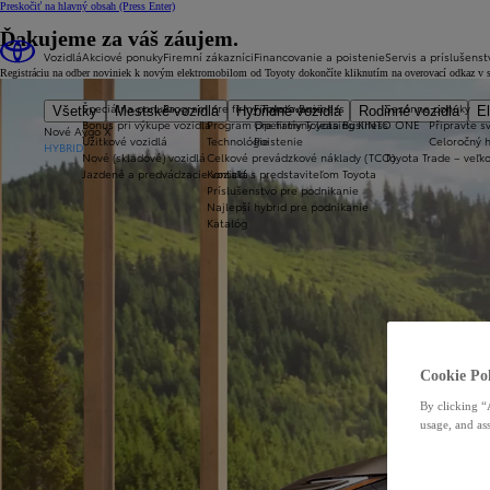
Preskočiť na hlavný obsah
(Press Enter)
Ďakujeme za váš záujem.
Vozidlá
Akciové ponuky
Firemní zákazníci
Financovanie a poistenie
Servis a príslušenst
Registráciu na odber noviniek k novým elektromobilom od Toyoty dokončíte kliknutím na overovací odkaz v sprá
Špeciálna ponuka
Program pre firmy Toyota Business
Financovanie
Sezónne ponuky
Všetky
Mestské vozidlá
Hybridné vozidlá
Rodinné vozidlá
El
Bonus pri výkupe vozidla
Program pre firmy Toyota Business
Operatívny leasing KINTO ONE
Připravte sv
Nové Aygo X
Úžitkové vozidlá
Technológie
Poistenie
Celoročný 
HYBRID
Nové (skladové) vozidlá
Celkové prevádzkové náklady (TCO)
Toyota Trade – veľ
Jazdené a predvádzacie vozidlá
Kontakt s predstaviteľom Toyota
Príslušenstvo pre podnikanie
Najlepší hybrid pre podnikanie
Katalóg
Cookie Pol
By clicking “
usage, and ass