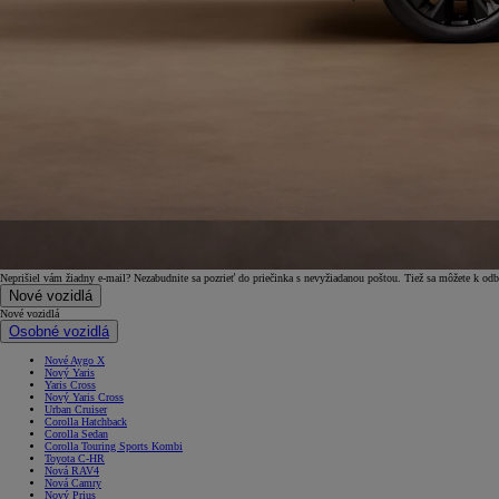
Neprišiel vám žiadny e-mail? Nezabudnite sa pozrieť do priečinka s nevyžiadanou poštou. Tiež sa môžete k od
Nové vozidlá
Nové vozidlá
Osobné vozidlá
Od
16 690 €
s DPH
Nové Aygo X
Nový Yaris
vr. zvýhodnenia
1 000 €
Yaris Cross
Nový Yaris Cross
a bonusu za výkup
500 €
Urban Cruiser
Corolla Hatchback
Nový Yaris Cross
Corolla Sedan
Corolla Touring Sports Kombi
HYBRID
Toyota C-HR
Nová RAV4
Nová Camry
Nový Prius