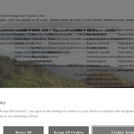
vo
Technológie
Svet Toyota
O nás
ve, ktorú sme odoslali na váš e-mail. Následne budete ako jedni z prvých dostávať aktuálne novinky, detailné
Technológie a konektivita
Svet Toyota
Pre zákazníkov
Toyota prestavby
Servis a údržba
Technológia pohon
ektrické vozidlá
SUV 4X4
Športové vozidlá
Úžitkové vozidlá
oje vozidlo na jar
Toyota T-Mate
Novinky Toyota
Testovacia jazda
Základné informácie
Toyota Servis
Beyond Ze
hotel pre pneumatiky
Súťaž Toyota Car Care
Kontaktné údaje
Zvažujem kúpu Toyoty
Ponuka dostupných vozidiel
Výhodný servis - Program 3+
Elektrifiko
koobchodný predaj
Systém eCall
Kariéra
Objednávka do servisu
Express Service
Hybridné e
Online služby/MyToyota
O nas
Dotaz na príslušenstvo a náhradný diel
Služba Key Box
Plug-in hyb
Apple CarPlay™ a Android Auto®
Toyota vo svete
Ostatné služby
Jazdené vozidlá
Hybridné v
WLTP metodika merania emisii
Toyota Way
Informácia pre servisy
Batériové e
Dostupnosť online služieb
Udržateľnosť
Homologácie
Elektrické 
Informácie o prevencii a nakladaní s odpadovými batériami
Originálne diely
Hybrid 48V
Celoročný hotel pre pneumatiky
Let's go b
Originálne príslušenstvo
Zabezpečenie vozidiel
Akciové ťažné zariadenia
Príslušenstvo po modeloch
Toyota ProTect
Akciové pakety príslušenstva
Cenníky príslušenstva
icy
Toyota Car Care
Toyota HomeCharge
Accept All Cookies”, you agree to the storing of cookies on your device to enhance site navigation
ist in our marketing efforts.
Reject All
Accept All Cookies
Cookies Setti