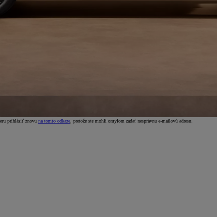
beru prihlásiť znovu
na tomto odkaze
, pretože ste mohli omylom zadať nesprávnu e-mailovú adresu.