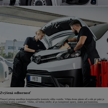
Zvýšená odbornosť
Tímový prístup umožňuje komplexnejšiu kontrolu vášho vozidla. Vďaka dvom párom očí a rúk pri práci je
zaručená kvalita a presnosť. Všetko, od bežnej údržby až po komplexné opravy, máme pod kontrolou.