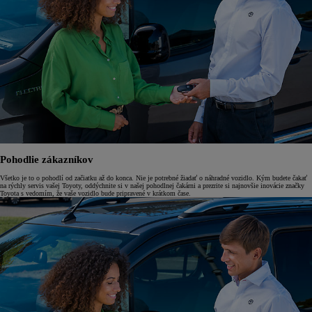
Pohodlie zákazníkov
Všetko je to o pohodlí od začiatku až do konca. Nie je potrebné žiadať o náhradné vozidlo. Kým budete čakať
na rýchly servis vašej Toyoty, oddýchnite si v našej pohodlnej čakárni a prezrite si najnovšie inovácie značky
Toyota s vedomím, že vaše vozidlo bude pripravené v krátkom čase.