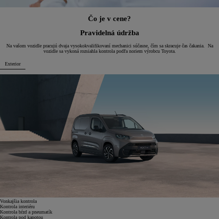
Čo je v cene?
Pravidelná údržba
Na vašom vozidle pracujú dvaja vysokokvalifikovaní mechanici súčasne, čím sa skracuje čas čakania. Na
vozidle sa vykoná rozsiahla kontrola podľa noriem výrobcu Toyota.
Exterior
Vonkajšia kontrola
Kontrola interiéru
Kontrola bŕzd a pneumatík
Kontrola pod kapotou