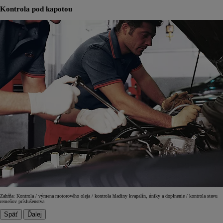
Kontrola pod kapotou
Zahŕňa: Kontrola / výmena motorového oleja / kontrola hladiny kvapalín, úniky a doplnenie / kontrola stavu
remeňov príslušenstva
Späť
Ďalej