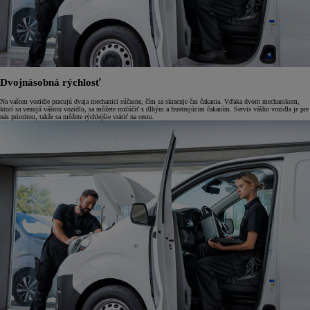
Dvojnásobná rýchlosť
Na vašom vozidle pracujú dvaja mechanici súčasne, čím sa skracuje čas čakania. Vďaka dvom mechanikom,
ktorí sa venujú vášmu vozidlu, sa môžete rozlúčiť s dlhým a frustrujúcim čakaním. Servis vášho vozidla je pre
nás prioritou, takže sa môžete rýchlejšie vrátiť na cestu.