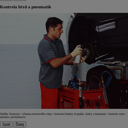
Kontrola bŕzd a pneumatík
Zahŕňa: Kontrola / výmena motorového oleja / kontrola hladiny kvapalín, úniky a doplnenie / kontrola stavu
remeňov príslušenstva
Späť
Ďalej