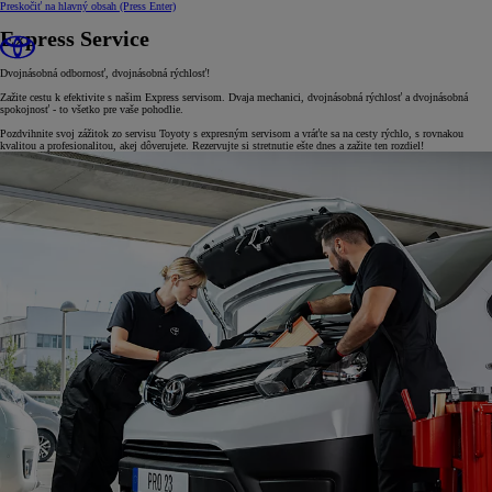
Preskočiť na hlavný obsah
(Press Enter)
Express Service
Dvojnásobná odbornosť, dvojnásobná rýchlosť!
Zažite cestu k efektivite s našim Express servisom. Dvaja mechanici, dvojnásobná rýchlosť a dvojnásobná
spokojnosť - to všetko pre vaše pohodlie.
Pozdvihnite svoj zážitok zo servisu Toyoty s expresným servisom a vráťte sa na cesty rýchlo, s rovnakou
kvalitou a profesionalitou, akej dôverujete. Rezervujte si stretnutie ešte dnes a zažite ten rozdiel!