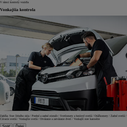
V rámci kontroly vozidla
Vonkajšia kontrola
Zahŕňa: Stav čelného skla / Predné a zadné stierače / Svetlomety a hmlové svetlá / Otáčkomery / Zadné svetlá /
Cúvacie svetlá / Vonkajšie svetlá / Otváranie a zatváranie dverí / Vonkajší stav karosérie
Späť
Ďalej