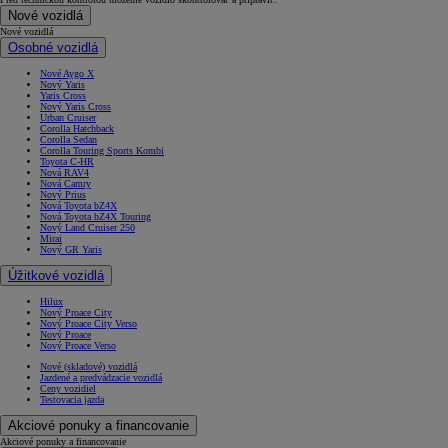
Nové vozidlá
Nové vozidlá
Osobné vozidlá
Nové Aygo X
Nový Yaris
Yaris Cross
Nový Yaris Cross
Urban Cruiser
Corolla Hatchback
Corolla Sedan
Corolla Touring Sports Kombi
Toyota C-HR
Nová RAV4
Nová Camry
Nový Prius
Nová Toyota bZ4X
Nová Toyota bZ4X Touring
Nový Land Cruiser 250
Mirai
Nový GR Yaris
Úžitkové vozidlá
Hilux
Nový Proace City
Nový Proace City Verso
Nový Proace
Nový Proace Verso
Nové (skladové) vozidlá
Jazdené a predvádzacie vozidlá
Ceny vozidiel
Testovacia jazda
Akciové ponuky a financovanie
Akciové ponuky a financovanie