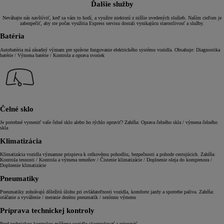
Ďalšie služby
Neváhajte nás navštíviť, keď sa vám to hodí, a využite niektorú z nižšie uvedených služieb. Naším cieľom je
zabezpečiť, aby ste počas využitia Express servisu dostali vynikajúcu starostlivosť a služby.
Batéria
Autobatéria má zásadný význam pre správne fungovanie elektrického systému vozidla. Obsahuje: Diagnostika
batérie / Výmena batérie / Kontrola a oprava svoriek
Čelné sklo
Je potrebné vymeniť vaše čelné sklo alebo ho rýchlo opraviť? Zahŕňa: Oprava čelného skla / výmena čelného
skla
Klimatizácia
Klimatizácia vozidla významne prispieva k celkovému pohodliu, bezpečnosti a pohode cestujúcich. Zahŕňa:
Kontrola tesnosti / Kontrola a výmena remeňov / Čistenie klimatizácie / Doplnenie oleja do kompresora /
Doplnenie klimatizácie
Pneumatiky
Pneumatiky zohrávajú dôležitú úlohu pri ovládateľnosti vozidla, komforte jazdy a spotrebe paliva. Zahŕňa:
otáčanie a vyváženie / meranie dezénu pneumatík / sezónnu výmenu
Príprava technickej kontroly
Pred technickou kontrolou môžeme vozidlo skontrolovať a pripraviť.