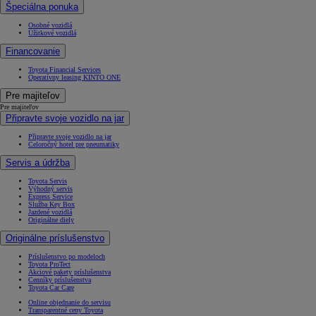
Špeciálna ponuka
Osobné vozidlá
Úžitkové vozidlá
Financovanie
Toyota Financial Services
Operatívny leasing KINTO ONE
Pre majiteľov
Pre majiteľov
Připravte svoje vozidlo na jar
Připravte svoje vozidlo na jar
Celoročný hotel pre pneumatiky
Servis a údržba
Toyota Servis
Výhodný servis
Express Service
Služba Key Box
Jazdené vozidlá
Originálne diely
Originálne príslušenstvo
Príslušenstvo po modeloch
Toyota ProTect
Akciové pakety príslušenstva
Cenníky príslušenstva
Toyota Car Care
Online objednanie do servisu
Transparentné ceny Toyota