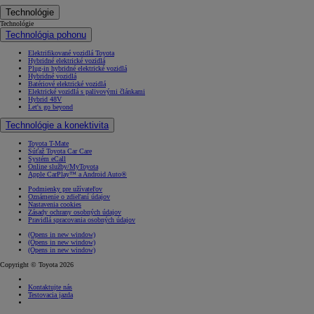
Technológie
Technológie
Technológia pohonu
Elektrifikované vozidlá Toyota
Hybridné elektrické vozidlá
Plug-in hybridné elektrické vozidlá
Hybridné vozidlá
Batériové elektrické vozidlá
Elektrické vozidlá s palivovými článkami
Hybrid 48V
Let's go beyond
Technológie a konektivita
Toyota T-Mate
Súťaž Toyota Car Care
Systém eCall
Online služby/MyToyota
Apple CarPlay™ a Android Auto®
Podmienky pre užívateľov
Oznámenie o zdieľaní údajov
Nastavenia cookies
Zásady ochrany osobných údajov
Pravidlá spracovania osobných údajov
(Opens in new window)
(Opens in new window)
(Opens in new window)
Copyright © Toyota 2026
Kontaktujte nás
Testovacia jazda